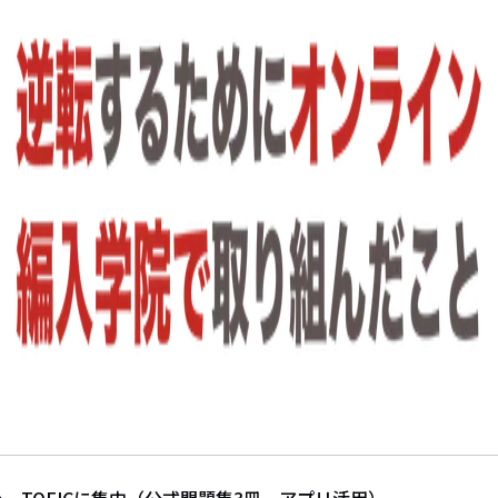
、TOEICに集中（公式問題集3冊、アプリ活用）