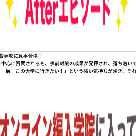
英語専攻に見事合格！
を中心に質問されるも、事前対策の成果が発揮され、落ち着い
り一層「この大学に行きたい！」という強い気持ちが湧き、そ