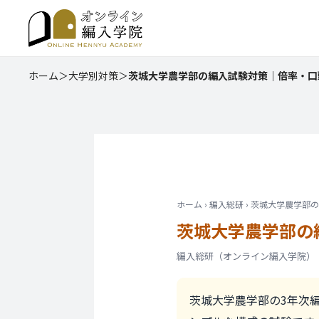
ホーム
＞
大学別対策
＞
茨城大学農学部の編入試験対策｜倍率・口頭
ホーム › 編入総研 › 茨城大学農学
茨城大学農学部
の
編入総研（オンライン編入学院）｜更新日
茨城大学農学部の3年次