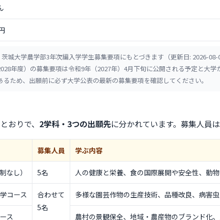
ん
0円
茨城大学農学部3年次編入学学生募集要項にもとづきます（更新日: 2026-08-
2028年度）の募集要項は令和9年（2027年）4月下旬に公開される予定と大
あるため、出願前に必ず大学公表の最新の募集要項を確認してください。
のとおりで、
2学科・3つの出願先
に分かれています。募集人員は
募集人員
学ぶ内容
制なし）
5名
人の健康と栄養、食の国際展開や安全性、動物
学コース
合わせて
多様な園芸作物の生産技術、品種改良、病害虫
5名
ース
農村の景観保全、地域・農産物のブランド化、