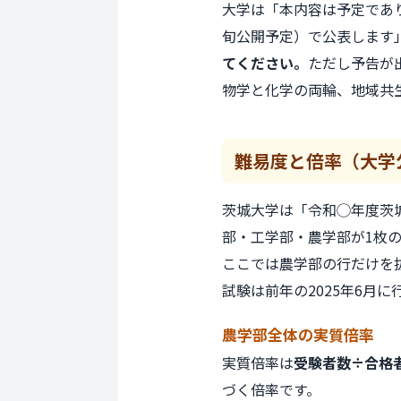
大学は「本内容は予定であ
旬公開予定）で公表します
てください。
ただし予告が
物学と化学の両輪、地域共
難易度と倍率
（大学
茨城大学は「令和◯年度茨
部・工学部・農学部が1枚
ここでは農学部の行だけを
試験は前年の2025年6月
農学部全体の
実質倍率
実質倍率は
受験者数÷合格
づく倍率です。