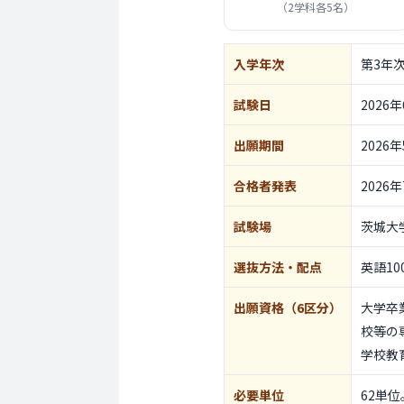
（2学科各5名）
入学年次
第3年
試験日
2026
出願期間
2026
合格者発表
2026
試験場
茨城大
選抜方法
・配点
英語1
出願資格
（6区分）
大学卒
校等の
学校教
必要単位
62単位