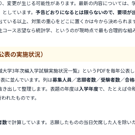
り、変更が生じる可能性があります。最新の内容については、学
」としています。
予告どおりになるとは限らないので、要項が
出ている以上、対策の重心をどこに置くかは今から決められま
生コース志望なら統計学、というのが現時点で最も合理的な組
公表の実施状況）
城大学3年次編入学試験実施状況一覧」というPDFを毎年公表
の表に並んでいます。列は
募集人員／志願者数／受験者数／合格
抜き出して整理します。表題の年度は
入学年度
で、たとえば令和
に行われたものです。
者数
で計算しています。志願したものの当日欠席した人を除い