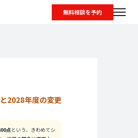
無料相談を予約
と
2028年度の変更
00点
という、きわめてシ