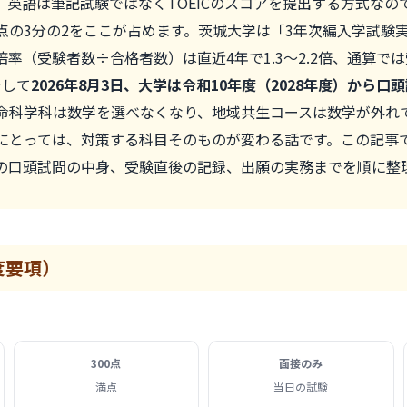
英語は筆記試験ではなくTOEICのスコアを提出する方式なの
点の3分の2をここが占めます。茨城大学は「3年次編入学試験
率（受験者数÷合格者数）は直近4年で1.3〜2.2倍、通算で
そして
2026年8月3日、大学は令和10年度（2028年度）から
命科学科は数学を選べなくなり、地域共生コースは数学が外れ
にとっては、対策する科目そのものが変わる話です。この記事
の口頭試問の中身、受験直後の記録、出願の実務までを順に整
度要項）
300点
面接のみ
満点
当日の試験