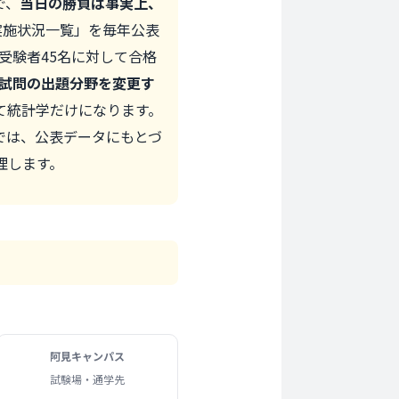
で、
当日の勝負は事実上、
実施状況一覧」を毎年公表
は受験者45名に対して合格
口頭試問の出題分野を変更す
て統計学だけになります。
では、公表データにもとづ
理します。
阿見
キャンパス
試験場・通学先