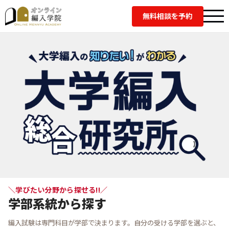
無料相談を予約
大学編入総合研究所｜編入試
＼学びたい分野から探せる!!／
学部系統から探す
編入試験は専門科目が学部で決まります。自分の受ける学部を選ぶと、