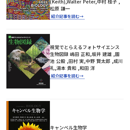
(Keith),Walter Peter,中村 桂子 ,
松原 謙一
紹介記事を読む
→
視覚でとらえるフォトサイエンス
生物図録 嶋田 正和,坂井 建雄 ,園
池 公毅 ,田村 実,中野 賢太郎 ,成川
礼,湯本 貴和 ,和田 洋
紹介記事を読む
→
キャンベル生物学