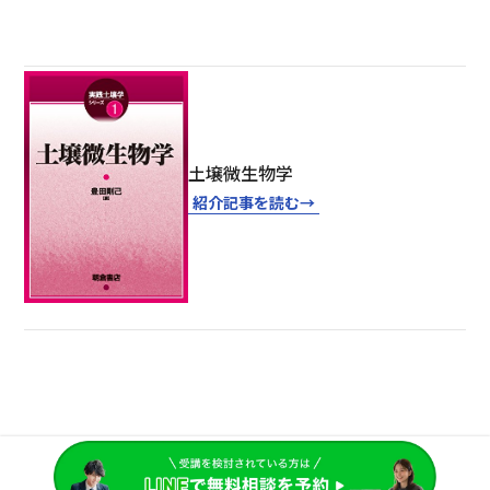
土壌微生物学
紹介記事を読む
→
大学編入総合研究所
©︎2025 Hennnyu Souken