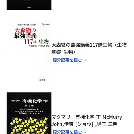
大森徹の最強講義117講生物〈生物
基礎･生物〉
紹介記事を読む
→
マクマリー有機化学 下 McMurry
John,伊東 [ショウ] ,児玉 三明
紹介記事を読む
→