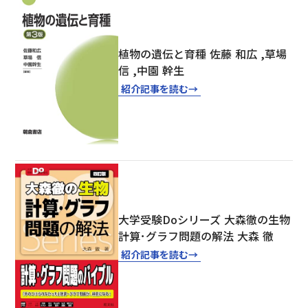
植物の遺伝と育種 佐藤 和広 ,草場
信 ,中園 幹生
紹介記事を読む
→
大学受験Doシリーズ 大森徹の生物
計算･グラフ問題の解法 大森 徹
紹介記事を読む
→