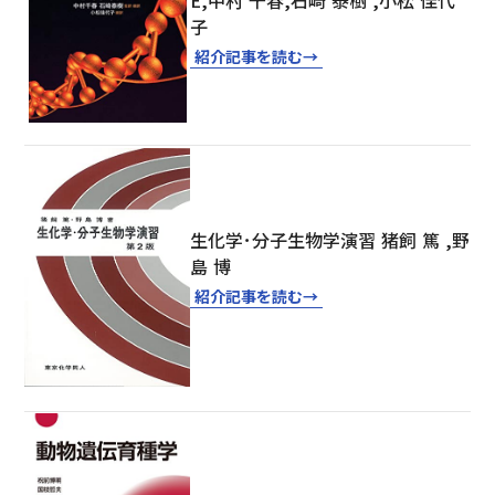
E,中村 千春,石崎 泰樹 ,小松 佳代
子
紹介記事を読む
→
生化学･分子生物学演習 猪飼 篤 ,野
島 博
紹介記事を読む
→