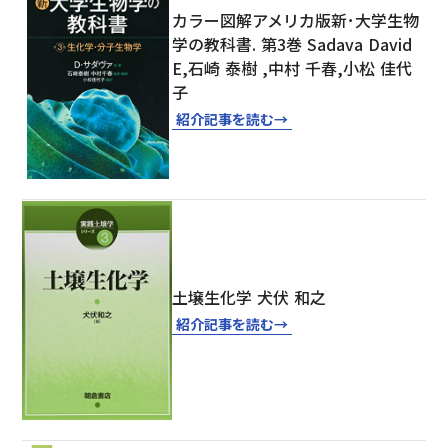
カラー図解アメリカ版新･大学生物
学の教科書. 第3巻 Sadava David
E,石崎 泰樹 ,中村 千春,小松 佳代
子
紹介記事を読む
→
土壌生化学 犬伏 和之
紹介記事を読む
→