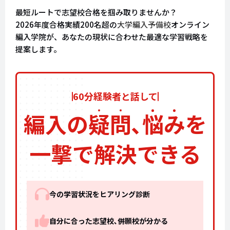
最短ルートで志望校合格を掴み取りませんか？
2026年度合格実績200名超の
大学編入予備校
オンライン
編入学院が、あなたの現状に合わせた最適な学習戦略を
提案します。
60分経験者と話して
編入の
疑
問
､
悩
み
を
一撃で解決できる
今の学習状況をヒアリング診断
自分に合った志望校､併願校が分かる