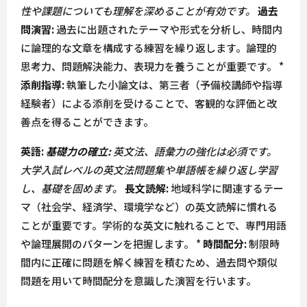
性や課題についても理解を深めることが有効です。
過去
問演習:
過去に出題されたテーマや形式を分析し、時間内
に論理的な文章を構成する練習を繰り返します。論理的
思考力、問題解決能力、表現力を養うことが重要です。 *
添削指導:
執筆した小論文は、第三者（予備校講師や指導
経験者）による添削を受けることで、客観的な評価と改
善点を得ることができます。
英語:
基礎力の確立:
英文法、語彙力の強化は必須です。
大学入試レベルの英文法問題集や単語帳を繰り返し学習
し、基礎を固めます。
長文読解:
地域科学に関連するテー
マ（社会学、経済学、環境学など）の英文読解に慣れる
ことが重要です。学術的な英文に触れることで、専門用語
や論理展開のパターンを把握します。 *
時間配分:
制限時
間内に正確に問題を解く練習を積むため、過去問や類似
問題を用いて時間配分を意識した演習を行います。