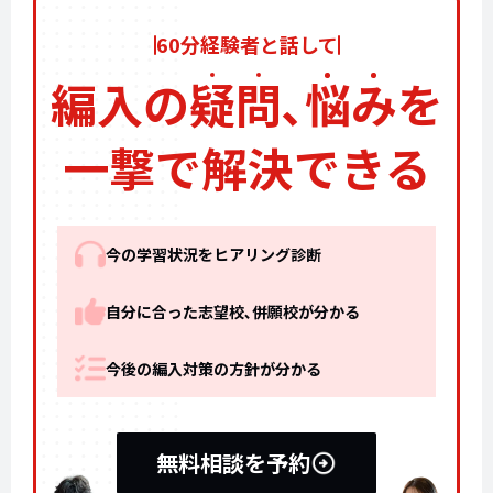
60分経験者と話して
編入の
疑
問
､
悩
み
を
一撃で解決できる
今の学習状況をヒアリング診断
自分に合った志望校､併願校が分かる
今後の編入対策の方針が分かる
無料相談を予約