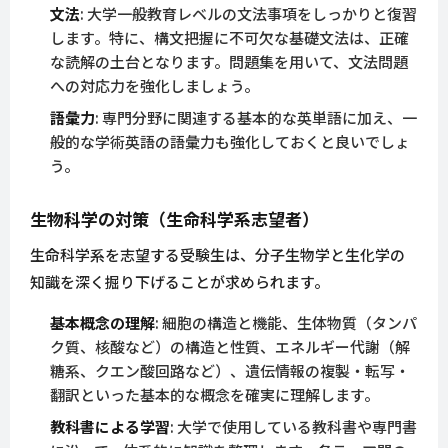
文法
: 大学一般教育レベルの文法事項をしっかりと復習
します。特に、構文把握に不可欠な基礎文法は、正確
な読解の土台となります。問題集を用いて、文法問題
への対応力を強化しましょう。
語彙力
: 専門分野に関連する基本的な英単語に加え、一
般的な学術英語の語彙力も強化しておくと良いでしょ
う。
生物科学の対策（生命科学系志望者）
生命科学系を志望する受験生は、分子生物学と生化学の
知識を深く掘り下げることが求められます。
基本概念の理解
: 細胞の構造と機能、生体物質（タンパ
ク質、核酸など）の構造と性質、エネルギー代謝（解
糖系、クエン酸回路など）、遺伝情報の複製・転写・
翻訳といった基本的な概念を確実に理解します。
教科書による学習
: 大学で使用している教科書や専門書