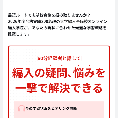
最短ルートで志望校合格を掴み取りませんか？
2026年度合格実績200名超の
大学編入予備校
オンライン
編入学院が、あなたの現状に合わせた最適な学習戦略を
提案します。
60分経験者と話して
編入の
疑
問
､
悩
み
を
一撃で解決できる
今の学習状況をヒアリング診断