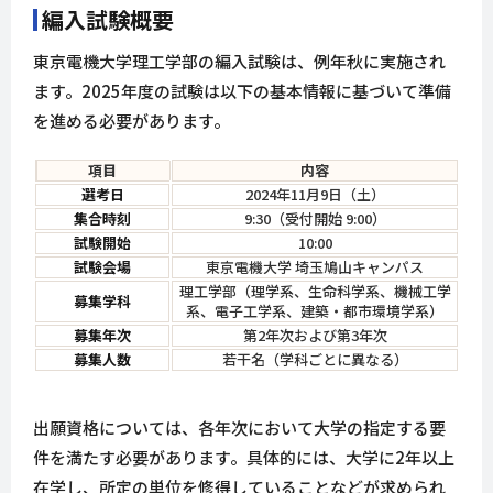
編入試験概要
東京電機大学理工学部の編入試験は、例年秋に実施され
ます。2025年度の試験は以下の基本情報に基づいて準備
を進める必要があります。
項目
内容
選考日
2024年11月9日（土）
集合時刻
9:30（受付開始 9:00）
試験開始
10:00
試験会場
東京電機大学 埼玉鳩山キャンパス
理工学部（理学系、生命科学系、機械工学
募集学科
系、電子工学系、建築・都市環境学系）
募集年次
第2年次および第3年次
募集人数
若干名（学科ごとに異なる）
出願資格については、各年次において大学の指定する要
件を満たす必要があります。具体的には、大学に2年以上
在学し、所定の単位を修得していることなどが求められ