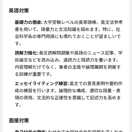
英語対策
基礎力の徹底:
大学受験レベルの英単語帳、英文法参考
書を用いて、語彙力と文法知識を固めます。特に、社
会科学系の専門用語にも慣れておくことが望ましいで
す。
読解力強化:
長文読解問題集や英語のニュース記事、学
術論文などを読み込み、速読力と精読力を養います。
内容理解だけでなく、筆者の主張や論理展開を把握す
る訓練が重要です。
エッセイライティング練習:
英文での意見表明や要約作
成の練習を行います。論理的な構成、適切な語彙・表
現の使用、文法的な正確性を意識して記述力を高めま
す。
面接対策
自己分析の徹底:
なぜ大正大学社会共生学部を選んだの