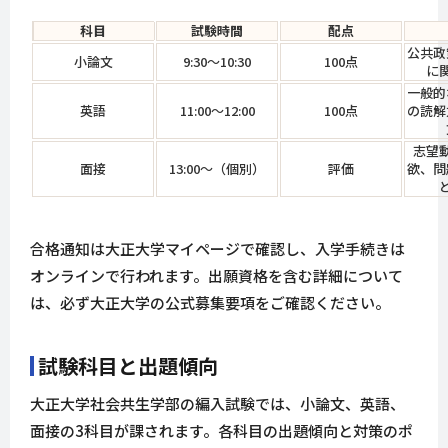
科目
試験時間
配点
公共政
小論文
9:30～10:30
100点
に
一般的
英語
11:00～12:00
100点
の読解
志望
面接
13:00～（個別）
評価
欲、問
合格通知は大正大学マイページで確認し、入学手続きは
オンラインで行われます。出願資格を含む詳細について
は、必ず大正大学の公式募集要項をご確認ください。
試験科目と出題傾向
大正大学社会共生学部の編入試験では、小論文、英語、
面接の3科目が課されます。各科目の出題傾向と対策のポ