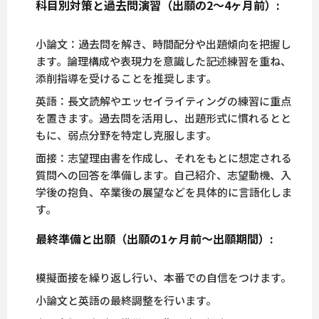
科目別対策と過去問演習（出願の2〜4ヶ月前）:
小論文：過去問を解き、時間配分や出題傾向を把握し
ます。論理構成や表現力を意識した記述練習を重ね、
添削指導を受けることを推奨します。
英語：長文読解やエッセイライティングの練習に重点
を置きます。過去問を活用し、出題形式に慣れるとと
もに、弱点分野を特定し克服します。
面接：志望理由書を作成し、それをもとに想定される
質問への回答を準備します。自己紹介、志望動機、入
学後の抱負、卒業後の展望などを具体的に言語化しま
す。
最終準備と出願（出願の1ヶ月前〜出願期間）:
模擬面接を繰り返し行い、本番での自信をつけます。
小論文と英語の最終調整を行います。