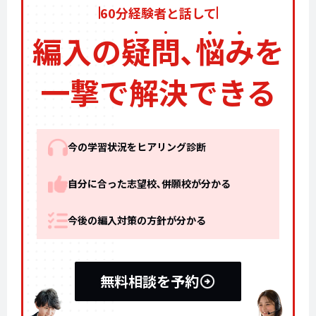
60分経験者と話して
編入の
疑
問
､
悩
み
を
一撃で解決できる
今の学習状況をヒアリング診断
自分に合った志望校､併願校が分かる
今後の編入対策の方針が分かる
無料相談を予約