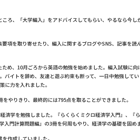
ところ、「大学編入」をアドバイスしてもらい、やるなら今し
集要項を取り寄せたり、編入に関するブログやSNS、記事を読
ぎたため、10月ごろから英語の勉強を始めました。編入試験に
す。バイトを辞め、友達と遊ぶ約束も断って、一日中勉強してい
C対策に力を入れました。
冊をやりきり、最終的には795点を取ることができました。
ロ経済学を勉強しました。『らくらくミクロ経済学入門』、『
済学入門計算問題編』の3冊を何周もやり、経済学の基礎を固め
書を作成していました。