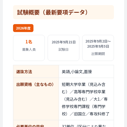
試験概要
（最新要項データ）
2026年度
1名
2025年9月2日〜
2025年9月21日
2025年9月5日
募集人員
試験日
出願期間
選抜方法
英語,小論文,面接
出願資格
（主なもの）
短期大学卒業（見込み含
む）／高等専門学校卒業
（見込み含む）／大1／専
修学校専門課程（専門学
校）／旧国立／専攻科修了
必要単位の目安
32単位（区分により異な