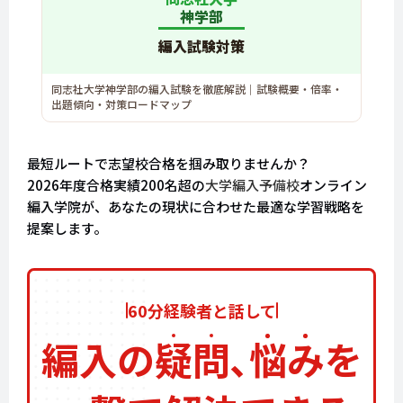
神学部
編入試験対策
同志社大学神学部の編入試験を徹底解説｜試験概要・倍率・
出題傾向・対策ロードマップ
最短ルートで志望校合格を掴み取りませんか？
2026年度合格実績200名超の
大学編入予備校
オンライン
編入学院が、あなたの現状に合わせた最適な学習戦略を
提案します。
60分経験者と話して
編入の
疑
問
､
悩
み
を