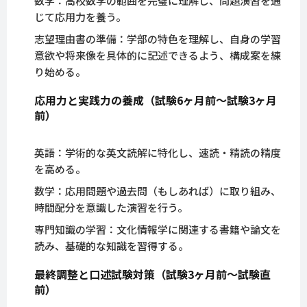
数学：高校数学の範囲を完璧に理解し、問題演習を通
じて応用力を養う。
志望理由書の準備：学部の特色を理解し、自身の学習
意欲や将来像を具体的に記述できるよう、構成案を練
り始める。
応用力と実践力の養成（試験6ヶ月前〜試験3ヶ月
前）
英語：学術的な英文読解に特化し、速読・精読の精度
を高める。
数学：応用問題や過去問（もしあれば）に取り組み、
時間配分を意識した演習を行う。
専門知識の学習：文化情報学に関連する書籍や論文を
読み、基礎的な知識を習得する。
最終調整と口述試験対策（試験3ヶ月前〜試験直
前）