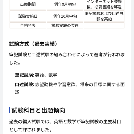
インターネット登録
出願期間
例年9月初旬
後、必要書類を郵送
筆記試験および口述試
試験実施日
例年10月中旬
験を実施
合格発表
試験実施の翌週
試験方式（過去実績）
筆記試験と口述試験の組み合わせによって選考が行われま
した。
筆記試験:
英語、数学
口述試験:
志望動機や学習意欲、将来の目標に関する面
接
試験科目と出題傾向
過去の編入試験では、英語と数学が筆記試験の主要科目
として課されました。