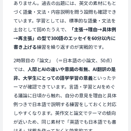
ありません。過去の出題には、英文の素材にもと
づく語彙・文法・内容説明を問う設問も確認でき
ています。学習としては、標準的な語彙・文法を
土台として固めたうえで、
「主張→理由→具体例
→再主張」の型で300語のエッセイを60分以内に
書き上げる
練習を繰り返すのが実戦的です。
2時限目の「論文」（＝日本語の小論文、50点）
では、
人間とAIの違いや意識の有無、AI翻訳の是
非、大学生にとっての語学学習の意義
といったテ
ーマが確認できています。言語・学習とAIをめぐ
る議論に日頃から触れ、自分の意見を理由と具体
例つきで日本語で説明する練習をしておくと対応
しやすくなります。英作文と論文でテーマの傾向
が近いため、同じ素材で「英語でも日本語でも書
ける」状態を作っておくと効率的です。