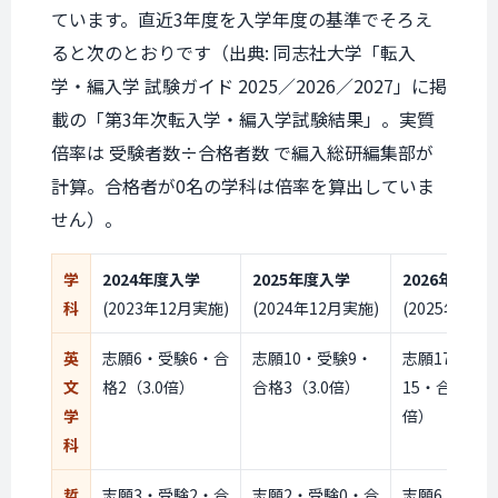
ています。直近3年度を入学年度の基準でそろえ
ると次のとおりです（出典: 同志社大学「転入
学・編入学 試験ガイド 2025／2026／2027」に掲
載の「第3年次転入学・編入学試験結果」。実質
倍率は
受験者数÷合格者数
で編入総研編集部が
計算。合格者が0名の学科は倍率を算出していま
せん）。
学
2024年度入学
2025年度入学
2026年度入
科
(2023年12月実施)
(2024年12月実施)
(2025年12月
英
志願6・受験6・合
志願10・受験9・
志願17・受験
文
格2（3.0倍）
合格3（3.0倍）
15・合格6（2
学
倍）
科
哲
志願3・受験2・合
志願2・受験0・合
志願6・受験