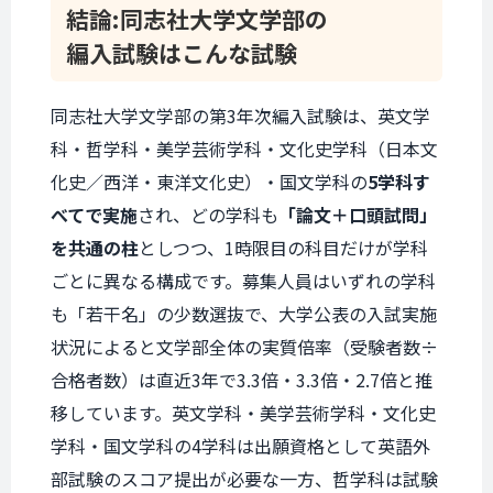
結論:
同志社大学文学部の
編入試験は
こんな試験
同志社大学文学部
の第3年次編入試験は、英文学
科・哲学科・美学芸術学科・文化史学科（日本文
化史／西洋・東洋文化史）・国文学科の
5学科す
べてで実施
され、どの学科も
「論文＋口頭試問」
を共通の柱
としつつ、1時限目の科目だけが学科
ごとに異なる構成です。募集人員はいずれの学科
も「若干名」の少数選抜で、大学公表の入試実施
状況によると文学部全体の実質倍率（受験者数÷
合格者数）は直近3年で3.3倍・3.3倍・2.7倍と推
移しています。英文学科・美学芸術学科・文化史
学科・国文学科の4学科は出願資格として英語外
部試験のスコア提出が必要な一方、哲学科は試験