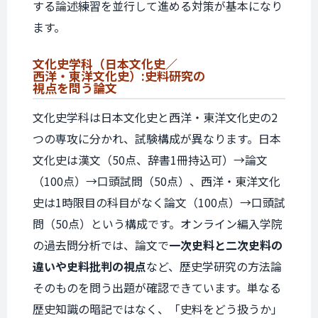
する論述練習を並行して進める対策が基本になり
ます。
文化史学科
（日本文化史／
西洋・東洋文化史）:
史料研究の
視点を問う論文
文化史学科は日本文化史と西洋・東洋文化史の2
つの専攻に分かれ、試験構成が異なります。日本
文化史は漢文（50点、辞書1冊持込可）→論文
（100点）→口頭試問（50点）、西洋・東洋文化
史は1時限目の科目がなく論文（100点）→口頭試
問（50点）という構成です。オンライン編入学院
の過去問分析では、論文で
一次史料と二次史料の
違いや史料批判の視点
など、歴史学研究の方法論
そのものを問う出題が確認できています。単なる
歴史知識の暗記ではなく、「史料をどう扱うか」