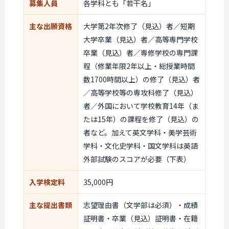
募集人員
各学科とも「若干名」
主な出願資格
大学第2年次修了（見込）者／短期
大学卒業（見込）者／高等専門学校
卒業（見込）者／専修学校の専門課
程（修業年限2年以上・総授業時間
数1700時間以上）の修了（見込）者
／高等学校等の専攻科修了（見込）
者／外国において学校教育14年（ま
たは15年）の課程を修了（見込）の
者など。加えて英文学科・美学芸術
学科・文化史学科・国文学科は英語
外部試験のスコアが必要（下表）
入学検定料
35,000円
主な提出書類
志望理由書（文学部は必須）・成績
証明書・卒業（見込）証明書・在籍