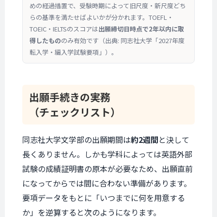
めの経過措置で、受験時期によって旧尺度・新尺度どち
らの基準を満たせばよいかが分かれます。TOEFL・
TOEIC・IELTSのスコアは
出願締切日時点で2年以内に取
得したもの
のみ有効です（出典: 同志社大学「2027年度
転入学・編入学試験要項」）。
出願手続きの実務
（チェックリスト）
同志社大学文学部の出願期間は
約2週間
と決して
長くありません。しかも学科によっては英語外部
試験の成績証明書の原本が必要なため、出願直前
になってからでは間に合わない準備があります。
要項データをもとに「いつまでに何を用意する
か」を逆算すると次のようになります。