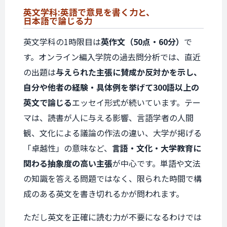
英文学科:
英語で意見を書く力と、
日本語で論じる力
英文学科の1時限目は
英作文（50点・60分）
で
す。オンライン編入学院の過去問分析では、直近
の出題は
与えられた主張に賛成か反対かを示し、
自分や他者の経験・具体例を挙げて300語以上の
英文で論じる
エッセイ形式が続いています。テー
マは、読書が人に与える影響、言語学者の人間
観、文化による議論の作法の違い、大学が掲げる
「卓越性」の意味など、
言語・文化・大学教育に
関わる抽象度の高い主張
が中心です。単語や文法
の知識を答える問題ではなく、限られた時間で構
成のある英文を書き切れるかが問われます。
ただし英文を正確に読む力が不要になるわけでは