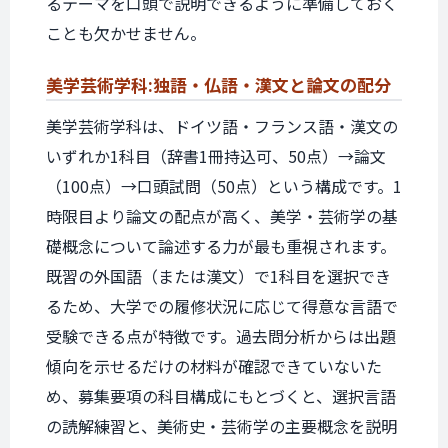
るテーマを口頭で説明できるように準備しておく
ことも欠かせません。
美学芸術学科:
独語・仏語・漢文と
論文の配分
美学芸術学科は、ドイツ語・フランス語・漢文の
いずれか1科目（辞書1冊持込可、50点）→論文
（100点）→口頭試問（50点）という構成です。1
時限目より論文の配点が高く、美学・芸術学の基
礎概念について論述する力が最も重視されます。
既習の外国語（または漢文）で1科目を選択でき
るため、大学での履修状況に応じて得意な言語で
受験できる点が特徴です。過去問分析からは出題
傾向を示せるだけの材料が確認できていないた
め、募集要項の科目構成にもとづくと、選択言語
の読解練習と、美術史・芸術学の主要概念を説明