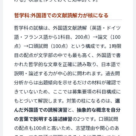
哲学科:
外国語での
文献読解力が
核になる
哲学科の試験は、外国語文献読解（英語・ドイツ
語・フランス語から1科目、200点）→論文（100
点）→口頭試問（100点）という構成です。1時限
目の配点が文学部の中でも最も高く、外国語で書
かれた哲学的な文章を正確に読み取り、日本語で
説明・論述する力が中心的に問われます。過去問
分析からは出題傾向を示せるだけの材料が確認で
きていないため、ここでは募集要項の科目構成に
もとづいて解説します。対策の柱になるのは、
選
んだ外国語での読解演習
と、
抽象的な概念を自分
の言葉で説明する論述練習
の2つです。口頭試問
の配点も100点と高いため、志望理由や関心のあ