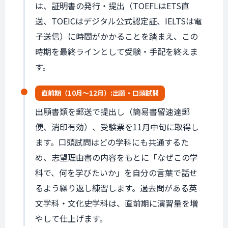
は、証明書の発行・提出（TOEFLはETS直
送、TOEICはデジタル公式認定証、IELTSは電
子送信）に時間がかかることを踏まえ、この
時期を最終ラインとして受験・手配を終えま
す。
直前期（
10月〜12月
）:
出願・口頭試問
出願書類を郵送で提出し（簡易書留速達郵
便、消印有効）、受験票を11月中旬に取得し
ます。口頭試問はどの学科にも共通するた
め、志望理由書の内容をもとに「なぜこの学
科で、何を学びたいか」を自分の言葉で話せ
るよう繰り返し練習します。過去問がある英
文学科・文化史学科は、直前期に演習量を増
やして仕上げます。