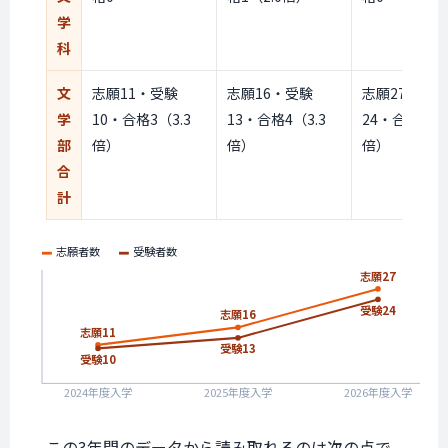
学
科
文
志願11・受験
志願16・受験
志願27・受験
学
10・合格3（3.3
13・合格4（3.3
24・合格9（2
部
倍）
倍）
倍）
合
計
志願者数
受験者数
志願27
受験24
志願16
志願11
受験13
受験10
2024年度入学
2025年度入学
2026年度入学
この3年間のデータから読み取れるのは次の点で