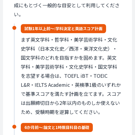
成にもとづく一般的な目安として利用してくださ
い。
試験1年以上前〜:
学科決定と
英語スコア計画
まず英文学科・哲学科・美学芸術学科・文化
史学科（日本文化史／西洋・東洋文化史）・
国文学科のどれを目指すかを固めます。英文
学科・美学芸術学科・文化史学科・国文学科
を志望する場合は、TOEFL iBT・TOEIC
L&R・IELTS Academic・英検準1級のいずれか
で基準スコアを満たす計画を立てます。スコア
は出願締切日から2年以内のものしか使えない
ため、受験時期を逆算してください。
6か月前〜:
論文と
1時限目科目の基礎