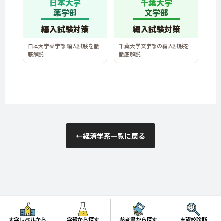
日本大学
千葉大学
薬学部
文学部
編入試験対策
編入試験対策
日本大学薬学部 編入試験を徹
千葉大学文学部の編入試験を
底解説
徹底解説
←
経済学系一覧に戻る
大学編入総合研究所
大学レベルから
学部から探す
参考書から探す
志望校診断
©︎2025 Hennnyu Souken