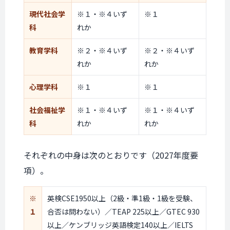
現代社会学
※１・※４いず
※１
科
れか
教育学科
※２・※４いず
※２・※４いず
れか
れか
心理学科
※１
※１
社会福祉学
※１・※４いず
※１・※４いず
科
れか
れか
それぞれの中身は次のとおりです（2027年度要
項）。
※
英検CSE1950以上（2級・準1級・1級を受験、
１
合否は問わない）／TEAP 225以上／GTEC 930
以上／ケンブリッジ英語検定140以上／IELTS