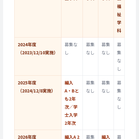
福
祉
学
科
2024年度
募集な
募集
募集
募
（2023/12/10実施）
し
なし
なし
集
な
し
2025年度
編入
募集
募集
募
（2024/12/8実施）
A・B
と
なし
なし
集
も2年
な
次／
学
し
士入学
2年次
2026年度
編入A 2
募集
編入
募