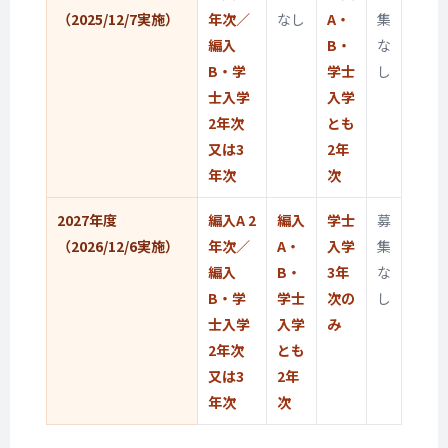
（2025/12/7実施）
年次／
なし
A・
集
編入
B・
な
B・学
学士
し
士入学
入学
2年次
とも
又は3
2年
年次
次
2027年度
編入A 2
編入
学士
募
（2026/12/6実施）
年次／
A・
入学
集
編入
B・
3年
な
B・学
学士
次の
し
士入学
入学
み
2年次
とも
又は3
2年
年次
次