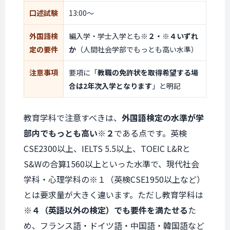
口述試験
13:00〜
外国語検
編入学・学士入学とも
※２・※４いずれ
定の要件
か
（人間社会学部でもっとも高い水準）
注意事項
要項に「
教職の免許状を取得希望する場
合は2年次入学となります
」と明記
教育学科で注意すべきは、
外国語検定の水準が学
部内でもっとも高い※２
である点です。英検
CSE2300以上、IELTS 5.5以上、TOEIC L&Rと
S&Wの合算1560以上といった水準で、現代社会
学科・心理学科の※１（英検CSE1950以上など）
とは要求量が大きく違います。ただし教育学科は
※４（英語以外の検定）でも要件を満たせる
た
め、フランス語・ドイツ語・中国語・韓国語など