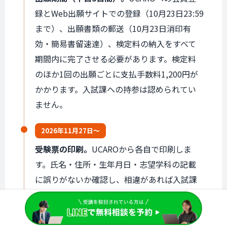
録とWeb出願サイトでの登録（10月23日23:59
まで）、出願書類の郵送（10月23日消印有
効・簡易書留速達）、検定料の納入をすべて
期間内に完了させる必要があります。検定料
のほか1回の出願ごとに支払手数料1,200円が
かかります。入試課への持参は認められてい
ません。
2026年
11月27日〜
受験票の印刷。
UCAROから各自で印刷しま
す。氏名・住所・生年月日・志望学科の記載
に誤りがないか確認し、相違があれば入試課
へ連絡します。
2026年
12月6日