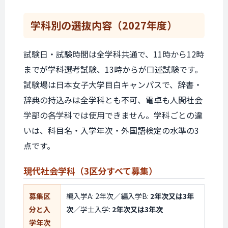
学科別の
選抜内容
（2027年度）
試験日・試験時間は全学科共通で、11時から12時
までが学科選考試験、13時からが口述試験です。
試験場は日本女子大学目白キャンパスで、辞書・
辞典の持込みは全学科とも不可、電卓も人間社会
学部の各学科では使用できません。学科ごとの違
いは、科目名・入学年次・外国語検定の水準の3
点です。
現代社会学科
（3区分すべて
募集）
募集区
編入学A: 2年次／編入学B:
2年次又は3年
分と入
次
／学士入学:
2年次又は3年次
学年次