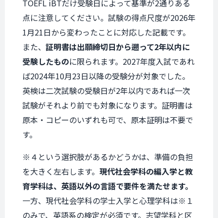
TOEFL iBTだけ受験日によって基準が2通りある
点に注意してください。試験の得点尺度が2026年
1月21日から変わったことに対応した記載です。
また、
証明書は出願締切日から遡って2年以内に
受験したもの
に限られます。2027年度入試であれ
ば2024年10月23日以降の受験分が対象でした。
英検は二次試験の受験日が2年以内であれば一次
試験がそれより前でも対象になります。証明書は
原本・コピーのいずれも可で、原本証明は不要で
す。
※４という選択肢があるかどうかは、準備の負担
を大きく左右します。
現代社会学科の編入学と教
育学科は、英語以外の言語で要件を満たせます。
一方、現代社会学科の学士入学と心理学科は※１
のみで、英語系の検定が必須です。志望学科と区