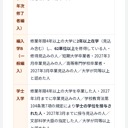
年次
修了
者編
入）
編入
修業年限4年以上の大学に
2年以上在学
（見込
学B
み含む）し、
62単位以上
を修得している人・
（一
修得見込みの人／短期大学卒業者・2027年3
般編
月卒業見込みの人／高等専門学校卒業者・
入）
2027年3月卒業見込みの人／大学が同等以上
と認めた人
学士
修業年限4年以上の大学を卒業した人・2027
入学
年3月までに卒業見込みの人／学校教育法第
104条第7項の規定により
学士の学位を授与さ
れた人
・2027年3月までに授与見込みの人／
文部科学大臣の指定した人／大学が同等以上