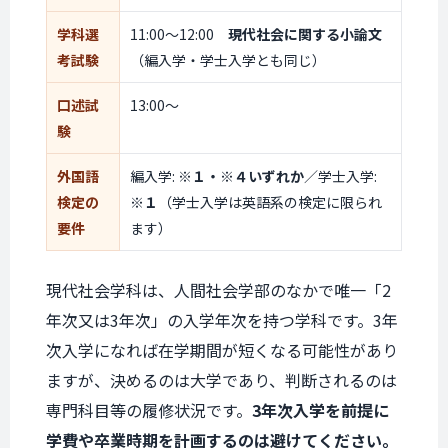
学科選
11:00〜12:00
現代社会に関する小論文
考試験
（編入学・学士入学とも同じ）
口述試
13:00〜
験
外国語
編入学:
※１・※４いずれか
／学士入学:
検定の
※１
（学士入学は英語系の検定に限られ
要件
ます）
現代社会学科は、人間社会学部のなかで唯一「2
年次又は3年次」の入学年次を持つ学科です。3年
次入学になれば在学期間が短くなる可能性があり
ますが、決めるのは大学であり、判断されるのは
専門科目等の履修状況です。
3年次入学を前提に
学費や卒業時期を計画するのは避けてください。