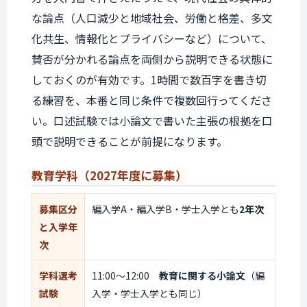
な論点（人口減少と地域社会、労働と格差、多文
化共生、情報化とプライバシーなど）について、
賛否が分かれる論点を両側から説明できる状態に
しておくのが有効です。1時間で数百字を書き切
る練習を、本番と同じ条件で複数回行ってくださ
い。口述試験では小論文で書いた主張の根拠を口
頭で説明できることが前提になります。
教育学科
（2027年度に
募集）
募集区分
編入学A・編入学B・学士入学とも
2年次
と入学年
次
学科選考
11:00〜12:00
教育に関する小論文
（編
試験
入学・学士入学とも同じ）