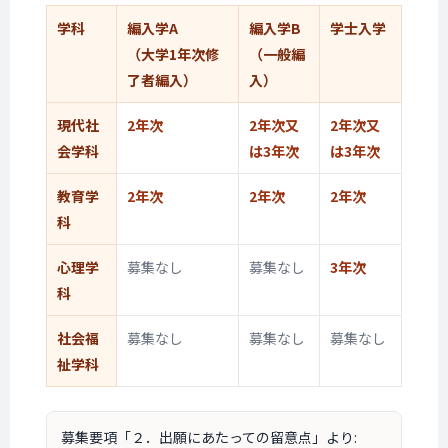
学科
編入学A
編入学B
学士入学
（大学1年次
修
（一般編
了者編入）
入）
現代社
2年次
2年次
又
2年次
又
会学科
は3年次
は3年次
教育学
2年次
2年次
2年次
科
心理学
募集なし
募集なし
3年次
科
社会福
募集なし
募集なし
募集なし
祉学科
募集要項「２．出願にあたっての留意点」より: