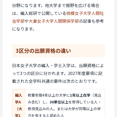
分野になります。他大学まで視野を広げる場合
は、編入総研で公開している
相模女子大学人間社
会学部
や
大妻女子大学人間関係学部
の記事も参考
になります。
3区分の
出願資格の違い
日本女子大学の編入・学士入学は、出願資格によ
って3つの区分に分かれます。2027年度要項に記
載された全学科共通の要件は次のとおりです。
編入
修業年限4年以上の大学に
1年以上在学
（見込
学A
み含む）し、
30単位以上
を修得している人・
（大
修得見込みの人。または大学が同等以上の学
学1
力を有すると認めた人