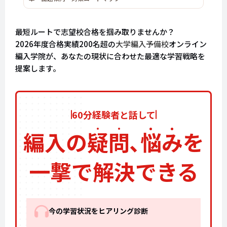
最短ルートで志望校合格を掴み取りませんか？
2026年度合格実績200名超の
大学編入予備校
オンライン
編入学院が、あなたの現状に合わせた最適な学習戦略を
提案します。
60分経験者と話して
編入の
疑
問
､
悩
み
を
一撃で解決できる
今の学習状況をヒアリング診断