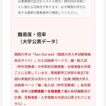
必要書類の正式なリストと様式・締切日は年度ご
とに変わる可能性があります。必ず関西大学が公
表する最新の募集要項で確認してください。
難易度・倍率
（大学公表データ）
関西大学は「Kan-Dai web（関西大学入学試験情報
総合サイト）」の入試結果ページで、編・転入試
（学外受験者）の学部別志願者数・合格者数を年度
ごとに公表しています。環境都市工学部の直近7年
間の実施状況は次のとおりです（出典: 関西大学入
試結果ページ「編・転入試（学外受験者）」各年度
版。倍率は
志願者数÷合格者数
で編入総研編集部が
計算。受験者数・入学者数の内訳は公表されていま
せん）。