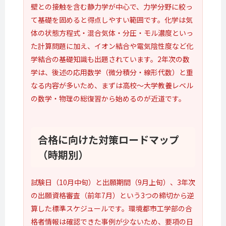
壁との接触を含む静力学が中心で、力学分野に絞っ
て基礎を固めると得点しやすい範囲です。化学は気
体の状態方程式・混合気体・分圧・モル濃度といっ
た計算問題に加え、イオン結合や電気陰性度など化
学結合の基礎知識も出題されています。2年次の数
学は、後述の応用数学（微分積分・線形代数）と重
なる内容が多いため、まずは高校〜大学教養レベル
の数学・物理の総復習から始めるのが近道です。
合格に向けた
対策ロードマップ
（時期別）
試験日（10月中旬）と出願期間（9月上旬）、3年次
の出願資格審査（前年7月）という3つの締切から逆
算した標準スケジュールです。環境都市工学部の合
格者情報は確認できた事例が少ないため、要項の日