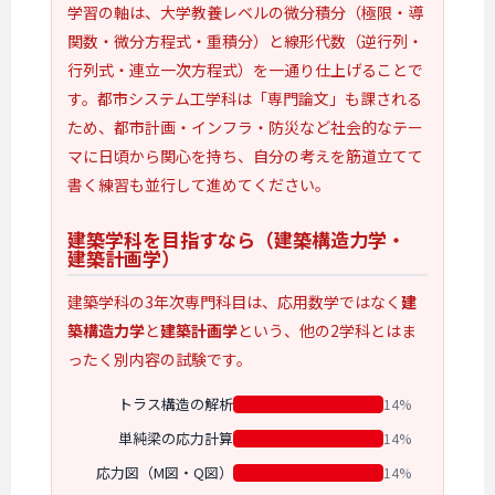
学習の軸は、大学教養レベルの微分積分（極限・導
関数・微分方程式・重積分）と線形代数（逆行列・
行列式・連立一次方程式）を一通り仕上げることで
す。都市システム工学科は「専門論文」も課される
ため、都市計画・インフラ・防災など社会的なテー
マに日頃から関心を持ち、自分の考えを筋道立てて
書く練習も並行して進めてください。
建築学科を
目指すなら
（建築構造力学・
建築計画学）
建築学科の3年次専門科目は、応用数学ではなく
建
築構造力学
と
建築計画学
という、他の2学科とはま
ったく別内容の試験です。
トラス構造の解析
14%
単純梁の応力計算
14%
応力図（M図・Q図）
14%