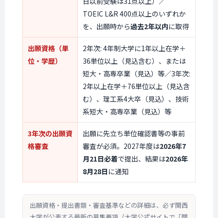
日以前受験は31点以上）／
TOEIC L&R 400点以上のいずれか
を、出願時から
過去2年以内
に取得
出願資格（単
2年次: 4年制大学に1年以上在学＋
位・学歴）
36単位以上（見込含む）、または
短大・高専卒業（見込）等／3年次:
2年以上在学＋76単位以上（見込含
む）、理工系4大卒（見込）、技術
系短大・高専卒業（見込）等
3年次の出願資
出願に先立ち単位確認書等の事前
格審査
審査が必須。2027年度は
2026年7
月21日必着
で提出、結果は
2026年
8月28日
に通知
出願資格・提出書類・審査基準などの詳細は、必ず関西
大学が公表する最新の募集要項（大学公式サイトで「関