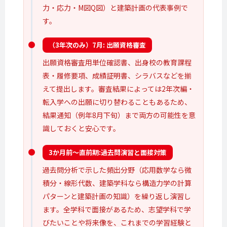
力・応力・M図Q図）と建築計画の代表事例で
す。
（3年次のみ）
7月
: 出願資格審査
出願資格審査用単位確認書、出身校の教育課程
表・履修要項、成績証明書、シラバスなどを揃
えて提出します。審査結果によっては2年次編・
転入学への出願に切り替わることもあるため、
結果通知（例年8月下旬）まで両方の可能性を意
識しておくと安心です。
3か月前〜直前期:
過去問演習と
面接対策
過去問分析で示した頻出分野（応用数学なら微
積分・線形代数、建築学科なら構造力学の計算
パターンと建築計画の知識）を繰り返し演習し
ます。全学科で面接があるため、志望学科で学
びたいことや将来像を、これまでの学習経験と