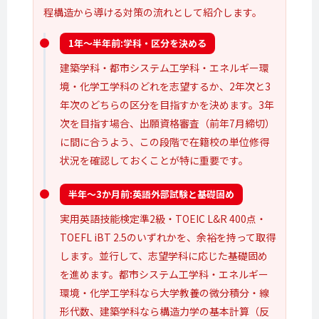
程構造から導ける対策の流れとして紹介します。
1年〜半年前:
学科・区分を
決める
建築学科・都市システム工学科・エネルギー環
境・化学工学科のどれを志望するか、2年次と3
年次のどちらの区分を目指すかを決めます。3年
次を目指す場合、出願資格審査（前年7月締切）
に間に合うよう、この段階で在籍校の単位修得
状況を確認しておくことが特に重要です。
半年〜3か月前:
英語外部試験と
基礎固め
実用英語技能検定準2級・TOEIC L&R 400点・
TOEFL iBT 2.5のいずれかを、余裕を持って取得
します。並行して、志望学科に応じた基礎固め
を進めます。都市システム工学科・エネルギー
環境・化学工学科なら大学教養の微分積分・線
形代数、建築学科なら構造力学の基本計算（反