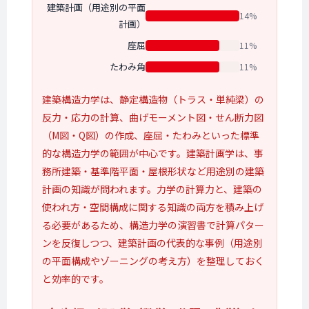
建築計画（用途別の平面
14%
計画）
座屈
11%
たわみ角
11%
建築構造力学は、静定構造物（トラス・単純梁）の
反力・応力の計算、曲げモーメント図・せん断力図
（M図・Q図）の作成、座屈・たわみといった標準
的な構造力学の範囲が中心です。建築計画学は、事
務所建築・基準階平面・屋根形状など用途別の建築
計画の知識が問われます。力学の計算力と、建築の
使われ方・空間構成に関する知識の両方を積み上げ
る必要があるため、構造力学の演習書で計算パター
ンを反復しつつ、建築計画の代表的な事例（用途別
の平面構成やゾーニングの考え方）を整理しておく
と効率的です。