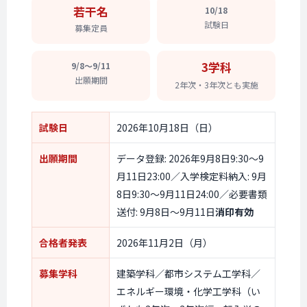
若干名
10/18
試験日
募集定員
3学科
9/8〜9/11
出願期間
2年次・
3年次とも
実施
試験日
2026年10月18日（日）
出願期間
データ登録: 2026年9月8日9:30〜9
月11日23:00／入学検定料納入: 9月
8日9:30〜9月11日24:00／必要書類
送付: 9月8日〜9月11日
消印有効
合格者発表
2026年11月2日（月）
募集学科
建築学科／都市システム工学科／
エネルギー環境・化学工学科（い