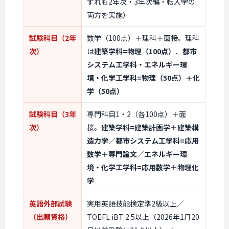
ずれも2年次・3年次編・転入学の
両方を実施）
試験科目（2年
数学（100点）＋理科＋面接。理科
次）
は
建築学科=物理（100点）
、
都市
システム工学科・エネルギー環
境・化学工学科=物理（50点）＋化
学（50点）
試験科目（3年
専門科目1・2（各100点）＋面
次）
接。
建築学科=建築計画学＋建築構
造力学
／
都市システム工学科=応用
数学＋専門論文
／
エネルギー環
境・化学工学科=応用数学＋物理化
学
英語外部試験
実用英語技能検定準2級以上／
（出願資格）
TOEFL iBT 2.5以上（2026年1月20