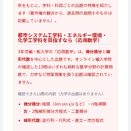
析をもとに、学科・科目ごとの出題の特徴を紹介し
ます（著作権の観点から、過去問の設問そのものは
記載していません）。
都市システム工学科・
エネルギー環境・
化学工学科を
目指すなら
（応用数学）
3年次編・転入学の「応用数学」は、
微分積分
と
線
形代数
を中心とした出題です。オンライン編入学院
が確認した13問はいずれも純粋な数学分野の計算問
題で、力学など物理現象を扱う出題は確認されてい
ません。
確認できた13問の内訳（力学の出題はありません）
微分積分:
極限（lim sin x/x など）・n階導関
数・2階線形微分方程式・二重積分
線形代数:
逆行列・行列式・連立一次方程式