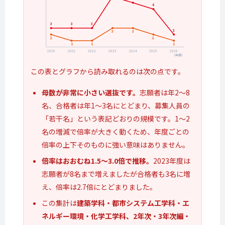
6
3
3
3
2
3
3
2
2
1
1
1
2020
2021
2022
2023
2024
2025
2026
（年度）
この表とグラフから読み取れるのは次の点です。
母数が非常に小さい選抜です。
志願者は年2〜8
名、合格者は年1〜3名にとどまり、募集人員の
「若干名」という表記どおりの規模です。1〜2
名の増減で倍率が大きく動くため、年度ごとの
倍率の上下そのものに強い意味はありません。
倍率はおおむね1.5〜3.0倍で推移。
2023年度は
志願者が8名まで増えましたが合格者も3名に増
え、倍率は2.7倍にとどまりました。
この集計は
建築学科・都市システム工学科・エ
ネルギー環境・化学工学科、2年次・3年次編・