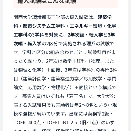
編入試験は
こんな試験
関西大学環境都市工学部の編入試験は、
建築学
科・都市システム工学科・エネルギー環境・化学
工学科
の3学科を対象に、
2年次編・転入学
と
3年
次編・転入学
の2区分で実施される理系の試験で
す。学科と区分の組み合わせごとに試験科目がま
ったく異なり、2年次は数学＋理科（物理、また
は物理と化学）＋面接、3年次は学科別の専門2科
目（建築計画学・建築構造力学／応用数学・専門
論文／応用数学・物理化学）＋面接という構成で
す。募集人員はいずれも「若干名」で、大学が公
表する入試結果でも志願者は年2〜8名という小規
模な選抜が続いています。出願には英検準2級・
TOEIC 400点・TOEFL iBT 2.5（旧31点）のいず