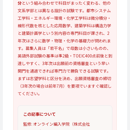
分
という組み合わせで科目がまったく変わる、他の
文系学部とは異なる設計の試験です。都市システム
工学科・エネルギー環境・化学工学科は微分積分・
線形代数を核とした応用数学、建築学科は構造力学
と建築計画学という別内容の専門科目が課され、2
年次はさらに数学・物理・化学の基礎力が問われま
す。募集人員は「若干名」で母数は小さいものの、
英語外部試験の基準は準2級・TOEIC400点前後と到
達しやすく、3年次は出願前の資格審査という早い
関門を通過できれば専門力で勝負できる試験です。
まずは志望学科と区分を決め、出願資格審査の締切
（3年次の場合は前年7月）を要項でいますぐ確認し
てください。
この記事について
監修: オンライン編入学院（株式会社