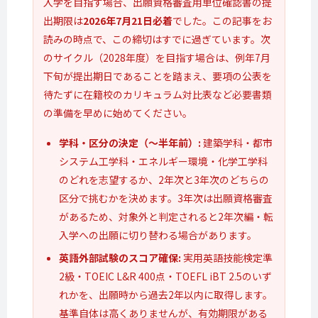
入学を目指す場合、出願資格審査用単位確認書の提
出期限は
2026年7月21日必着
でした。この記事をお
読みの時点で、この締切はすでに過ぎています。次
のサイクル（2028年度）を目指す場合は、例年7月
下旬が提出期日であることを踏まえ、要項の公表を
待たずに在籍校のカリキュラム対比表など必要書類
の準備を早めに始めてください。
学科・区分の決定（〜半年前）:
建築学科・都市
システム工学科・エネルギー環境・化学工学科
のどれを志望するか、2年次と3年次のどちらの
区分で挑むかを決めます。3年次は出願資格審査
があるため、対象外と判定されると2年次編・転
入学への出願に切り替わる場合があります。
英語外部試験のスコア確保:
実用英語技能検定準
2級・TOEIC L&R 400点・TOEFL iBT 2.5のいず
れかを、出願時から過去2年以内に取得します。
基準自体は高くありませんが、有効期限がある