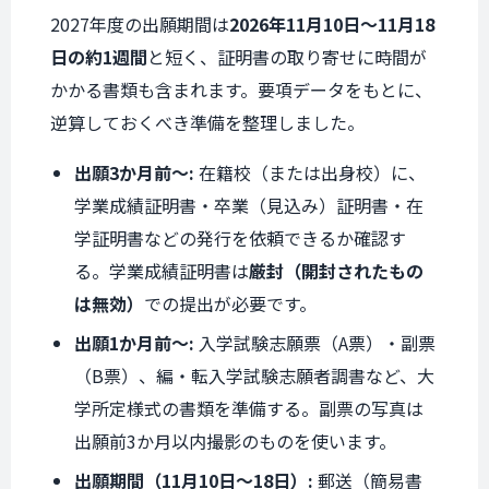
2027年度の出願期間は
2026年11月10日〜11月18
日の約1週間
と短く、証明書の取り寄せに時間が
かかる書類も含まれます。要項データをもとに、
逆算しておくべき準備を整理しました。
出願3か月前〜:
在籍校（または出身校）に、
学業成績証明書・卒業（見込み）証明書・在
学証明書などの発行を依頼できるか確認す
る。学業成績証明書は
厳封（開封されたもの
は無効）
での提出が必要です。
出願1か月前〜:
入学試験志願票（A票）・副票
（B票）、編・転入学試験志願者調書など、大
学所定様式の書類を準備する。副票の写真は
出願前3か月以内撮影のものを使います。
出願期間（11月10日〜18日）:
郵送（簡易書