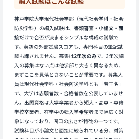
編入試験は
こんな試験
神戸学院大学現代社会学部（現代社会学科・社会
防災学科）の編入試験は、
書類審査・小論文・面
接
だけで合否が決まるシンプルな構成の試験で
す。英語の外部試験スコアも、専門科目の筆記試
験も課されません。募集は
2年次のみ
で、3年次編
入の募集はない点は他学部と大きく異なるため、
まずここを見落とさないことが重要です。募集人
員は現代社会学科・社会防災学科とも「若干名」
で、大学は志願者数・合格者数を公表していませ
ん。出願資格は大学卒業者から短大・高専・専修
学校卒業者、在学中の転入学希望者まで幅広く対
象になっており、間口の広さが特徴の一つです。
試験科目が小論文と面接に絞られている分、対策