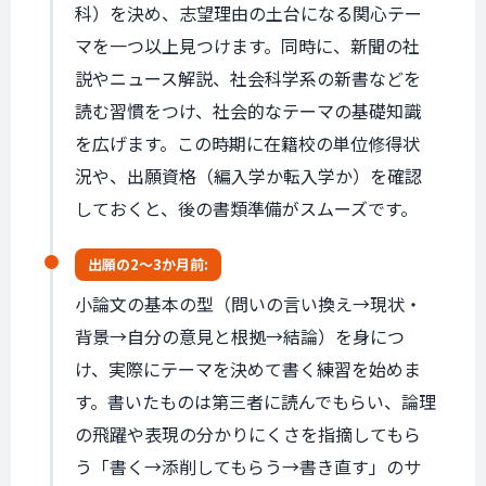
科）を決め、志望理由の土台になる関心テー
マを一つ以上見つけます。同時に、新聞の社
説やニュース解説、社会科学系の新書などを
読む習慣をつけ、社会的なテーマの基礎知識
を広げます。この時期に在籍校の単位修得状
況や、出願資格（編入学か転入学か）を確認
しておくと、後の書類準備がスムーズです。
出願の
2〜3か月前:
小論文の基本の型（問いの言い換え→現状・
背景→自分の意見と根拠→結論）を身につ
け、実際にテーマを決めて書く練習を始めま
す。書いたものは第三者に読んでもらい、論理
の飛躍や表現の分かりにくさを指摘してもら
う「書く→添削してもらう→書き直す」のサ