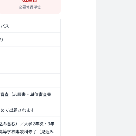
必要修得単位
ンパス
願）
類審査（志願書・単位審査書
とめて出題されます
込み含む）／大学2年次・3年
高等学校専攻科修了（見込み