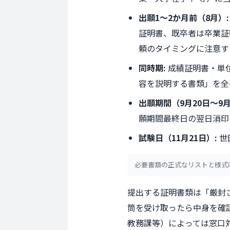
出願1〜2か月前（8月）:
証明書、既卒者は卒業証
頼のタイミングに注意す
同時期:
成績証明書・単
容を説明する書類」を全
出願期間（
9月20日
〜
9
願期間最終日の翌日消印
試験日（11月21日）:
世
必要書類の正式なリストと様式
提出する証明書類は「厳封
筒を受け取ったら中身を確
教務課等）によっては窓口