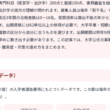
専門科目（経営学・会計学）200点と面接100点、書類審査を
会計学の両方の理解が問われます。募集人員は毎年「若干名」
近3年間の合格者数は0〜16名、実質倍率は算出不能の年から1.
す。出願資格には62単位以上の修得が必要で、大学卒業・短期
複数の区分から自分に合うものを選びます。出願期間は例年9月
早めに動き出す必要があります。この記事では、大学公式の募
・難易度・対策の進め方をまとめます。
データ）
和9年度）の入学者選抜要項にもとづくデータです。この節は毎年
06）。
2026/11/21
9/20〜9/28