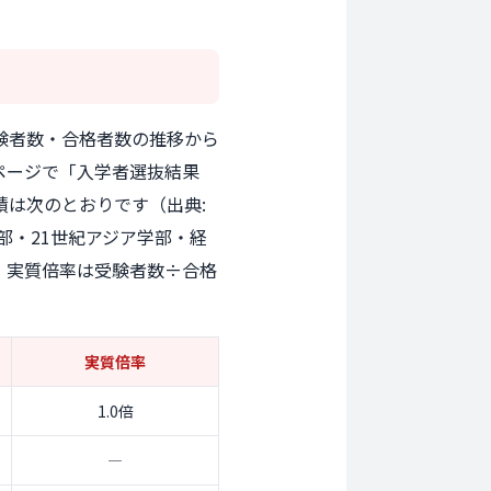
験者数・合格者数の推移から
ページで「入学者選抜結果
績は次のとおりです（出典:
部・21世紀アジア学部・経
。実質倍率は受験者数÷合格
実質倍率
1.0倍
―