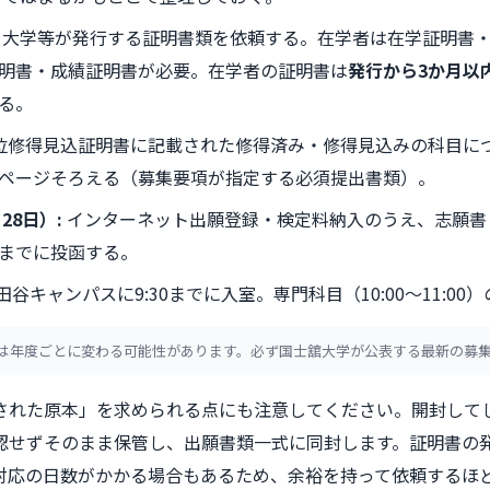
大学等が発行する証明書類を依頼する。在学者は在学証明書
明書・成績証明書が必要。在学者の証明書は
発行から3か月以
る。
位修得見込証明書に記載された修得済み・修得見込みの科目に
ページそろえる（募集要項が指定する必須提出書類）。
月28日
）:
インターネット出願登録・検定料納入のうえ、志願書
までに投函する。
田谷キャンパスに9:30までに入室。専門科目（10:00〜11:0
は年度ごとに変わる可能性があります。必ず国士舘大学が公表する最新の募
された原本」を求められる点にも注意してください。開封して
認せずそのまま保管し、出願書類一式に同封します。証明書の
対応の日数がかかる場合もあるため、余裕を持って依頼するほ