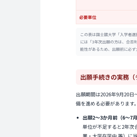
必要単位
この表は国士舘大学「入学者選抜
には「3年次出願の方は、合否
能性があるため、出願前に必ず
出願手続きの実務
（
出願期間は2026年9月2
備を進める必要があります
出願2〜3か月前（6〜7月
単位が不足すると2年次
業・大学在学中 等）に