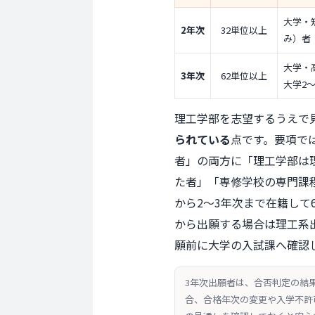
大学・
2年次
32単位以上
み）者
大学・
3年次
62単位以上
大学2
理工学部を志望するうえで
られている
点です。要項で
者」の両方に「理工学部は
た者」「専修学校の専門課
から2〜3年次まで在籍して
から出願する場合は理工系
願前に大学の入試課へ確認
3年次出願者は、合否判定の結
合、合格年次の変更や入学不許