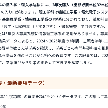
科の編入学・転入学選抜には、
2年次編入（出願必要単位32単
つの入り口があります。理工学科は
機械工学系・電気電子シス
・基礎理学系・情報理工学系の7学系
に分かれており、試験科目
も「数学・口頭試問（面接を含む）・書類審査」で共通ですが、
上は3年次の募集系統に情報理工学系の記載がありません。募
果データによると、2024〜2026年度の3年間、志願者は年に
修得単位数と志望学系を確認し、学系ごとの専門基礎科目を把
れる準備を進めることが合格への近道です。この記事では、202
に、学系選びから対策の組み立て方までを解説します。
度・
最新要項データ）
026年11月実施）の募集要項にもとづくデータです。この節は
-06）。