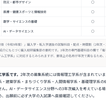
防災・都市デザイン
○
医療・健康スポーツと情報技術
○
数学・サイエンスの基礎
○
AI・データサイエンス
○
抜要項（令和9年度）」編入学・転入学選抜の試験科目・配点・時間割（2年次
紹介にもとづく編入総研編集部の要約です。3年次の専門基礎科目の欄で「電
テム工学系」に対応するとみられますが、要項上の名称が年次で異なるため、
工学系です。
2年次の募集系統には情報理工学系が含まれていま
系・建築学系・まちづくり学系・人間情報学系・基礎理学系の
せん。AI・データサイエンス分野への3年次編入を考えている
め、出願前に必ず大学の入試課へ直接確認してください。