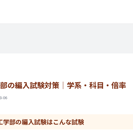
部
の編入試験対策｜
学系・科目・
倍率
-06
工学部の
編入試験は
こんな試験