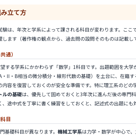
組み立て方
試験は、年次と学系によって課される科目が変わります。ここ
理します（著作権の観点から、過去問の設問そのものは記載し
系共通）
志望する学系にかかわらず「数学」1科目です。出題範囲を大学
A・II・B相当の微分積分・線形代数の基礎）を土台に、在籍
の内容を復習しておくのが安全な準備です。特に理工系のどの
トルの基礎
は、優先して固めておくと3年次に進んだ後の専門
く、途中式を丁寧に書く練習をしておくと、記述式の出題にも
礎科目
専門基礎科目が異なります。
機械工学系
は力学・数学が中心で、