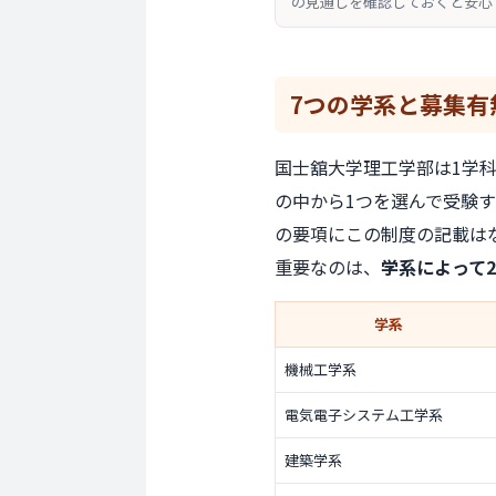
の見通しを確認しておくと安心
7つの学系
と募集有
国士舘大学理工学部は1学
の中から1つを選んで受験
の要項にこの制度の記載は
重要なのは、
学系によって
学系
機械工学系
電気電子システム工学系
建築学系