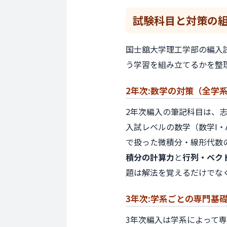
試験科目と
対策の
国士舘大学理工学部の編入
う学習を組み立てるかを整
2年次:
数学の対策
（全学
2年次編入の筆記科目は、
入試レベルの数学（数学I・
で扱った微積分・線形代数
積分の計算力
と
行列・ベク
題は解法を覚えるだけでな
3年次:
学系ごとの専門基
3年次編入は学系によって