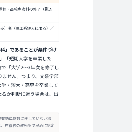
課程・高校専攻科の修了（見込
込み）者（理工系短大に限る）／
者
学科」であることが条件づけ
者」「短期大学を卒業した
で「大学2〜3年次を修了し
りません。つまり、文系学部
大学・短大・高専を卒業して
たるか判断に迷う場合は、出
格有効単位数に達していない場
は、在籍校の教務課で早めに認定