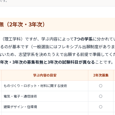
です。
無
（2年次・3年次）
科（理工学科）ですが、学ぶ内容によって
7つの学系
に分かれて
するのが基本です（一般選抜にはフレキシブル出願制度があり
ないため、志望学系を決めたうえで出願する前提で準備してく
2年次・3年次の募集有無と3年次の試験科目が異なる
ことです。
学ぶ内容の目安
2年次募集
ものづくり・ロボット・材料に関する技術
○
電気・電子・通信技術
○
建築デザイン・住環境
○