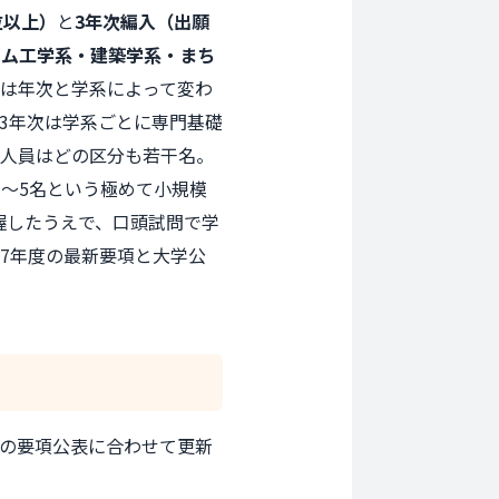
位以上）
と
3年次編入（出願
テム工学系・建築学系・まち
は年次と学系によって変わ
3年次は学系ごとに専門基礎
集人員はどの区分も若干名。
1〜5名という極めて小規模
握したうえで、口頭試問で学
7年度の最新要項と大学公
毎年の要項公表に合わせて更新