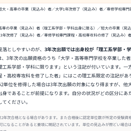
短大・高専の卒業（見込み）者／大学1年次修了（見込み）者／専修学校専門
高専の卒業（見込み）者（理工系学部・学科出身に限る）／短大の卒業（見
〜3年次修了（見込み）者／専修学校専門課程・高校専攻科の修了（見込み）
見落としやすいのが、
3年次出願では出身校が「理工系学部・
は、3年次の出願資格のうち「大学・高等専門学校を卒業した
理工系学部・学科に限ります」という注記が付いています。一方
程・高校専攻科を修了した者」にはこの理工系限定の注記があ
62単位を修得した場合は3年次出願の対象になり得ますが、他
出身であることが前提になります。自分の状況がどの区分にあ
してください。
果2年次合格となる場合があります。また合格後に認定単位数が所定の受験資
可になることがあると要項に明記されています。単位の見込みが際どい場合