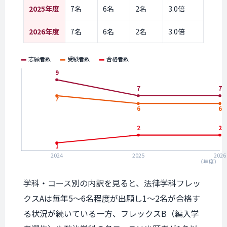
2025年度
7名
6名
2名
3.0倍
2026年度
7名
6名
2名
3.0倍
志願者数
受験者数
合格者数
9
7
7
7
6
6
2
2
1
2024
2025
2026
（年度）
学科・コース別の内訳を見ると、法律学科フレッ
クスAは毎年5〜6名程度が出願し1〜2名が合格す
る状況が続いている一方、フレックスB（編入学