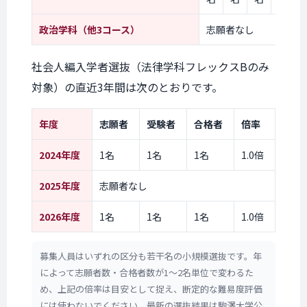
政治学科（他3コース）
志願者なし
社会人編入学者選抜（法律学科フレックスBのみ
対象）の直近3年間は次のとおりです。
年度
志願者
受験者
合格者
倍率
2024年度
1名
1名
1名
1.0倍
2025年度
志願者なし
2026年度
1名
1名
1名
1.0倍
募集人員はいずれの区分も若干名の小規模選抜です。年
によって志願者数・合格者数が1〜2名単位で変わるた
め、上記の倍率は目安として捉え、断定的な難易度評価
には使わないでください。最新の選抜結果は駒澤大学公