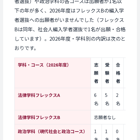
者選抜）や政治学科の各コースは出願者が1名以
下の年が多く、2026年度はフレックスBの編入学
者選抜への出願者がいませんでした（フレックス
Bは同年、社会人編入学者選抜で1名が出願・合格
しています）。2026年度・学科別の内訳は次のと
おりです。
学科・コース（2026年度）
志
受
合
倍
願
験
格
率
者
者
者
法律学科フレックスA
6
5
2
2.5
名
名
名
倍
法律学科フレックスB
志願者なし
政治学科（現代社会と政治コース）
1
1
0
―
名
名
名