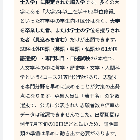
士入学」に限定された編入学
です。多くの大
学にある「大学2年以上在学＋62単位修得」
といった在学中の学生向け区分はなく、
大学
を卒業した者、または学士の学位を授与され
た者（見込みを含む）
だけが出願できます。
試験は
外国語（英語・独語・仏語から1か国
語選択）・専門科目・口述試験
の3本柱で、
人文学科の中に哲学・歴史学・文学・人間科
学という4コース21専門分野があり、志望す
る専門分野を早めに決めることが対策の出発
点になります。募集人員は「若干名」の少数
選抜で、公式に公表された志願者数や倍率の
データは確認できませんでした。出願期間は
例年7月下旬の10日ほどと短いため、証明書
類の準備は早めに動き出す必要があります。