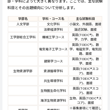
部・学科によって大きく異なります。ここでは、主な試験
科目とその出題傾向について分析します。
学部名
学科・コース名
主な試験科目
人文学部
文化学科
小論文、外国語、面接
法律経済学科
論述試験、面接
英語(TOEIC®)、数
工学部総合工学科
機械工学コース
学、力学、面接
英語(TOEIC®)、数
電気電子工学コース
学、電磁気学、電気回
路、面接
英語(TOEIC®)、数
建築学コース
学、面接
英語(TOEIC®スコ
生物資源学部
資源循環学科
ア)、面接
英語(TOEIC®スコ
共生環境学科
ア)、面接
英語(TOEIC®スコ
生物圏生命化学科
ア)、面接
生物、英語(TOEIC®ス
海洋生物資源学科
コア)、面接
※募集要項にて確認し