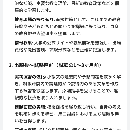
的な知識、主要な教育理論、最新の教育政策などを網
羅的に学習します。
教育現場の振り返り:
面接対策として、これまでの教育
経験や子どもたちとの関わりを詳細に振り返り、自身
の教育観や志望理由を整理します。
情報収集:
大学の公式サイトや募集要項を熟読し、出願
資格や提出書類、試験形式などを正確に把握します。
2. 出願後〜試験直前（試験の1〜3ヶ月前）
実践演習の強化:
小論文の過去問や予想問題を数多く解
き、制限時間内で論理的かつ説得力のある文章を作成
する練習を徹底します。添削指導を受けることで、客
観的な視点を取り入れましょう。
模擬面接の実施:
模擬面接を繰り返し行い、自身の考え
を明確に伝える練習、集団討論における立ち居振る舞
いを習得します。
弱点の克服:
模試や模擬面接で明らかになった弱点に対