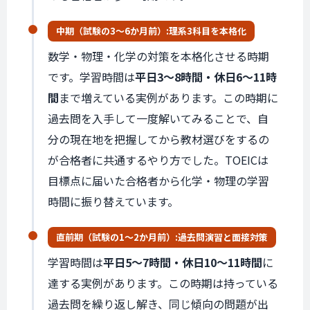
中期
（試験の
3〜6か月前）:
理系3科目を
本格化
数学・物理・化学の対策を本格化させる時期
です。学習時間は
平日3〜8時間・休日6〜11時
間
まで増えている実例があります。この時期に
過去問を入手して一度解いてみることで、自
分の現在地を把握してから教材選びをするの
が合格者に共通するやり方でした。TOEICは
目標点に届いた合格者から化学・物理の学習
時間に振り替えています。
直前期
（試験の
1〜2か月前）:
過去問演習と
面接対策
学習時間は
平日5〜7時間・休日10〜11時間
に
達する実例があります。この時期は持っている
過去問を繰り返し解き、同じ傾向の問題が出