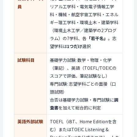
員
リアル工学科・電気電子情報工学
科・機械・航空宇宙工学科・エネル
ギー理工学科・環境土木・建築学科
（環境土木工学／建築学の2プログ
ラム）の7学科、各
「若干名」
。志
望学科は
1つだけ
選択
試験科目
基礎学力試験: 数学・物理・化学
（筆記）、英語（TOEFL/TOEICの
スコアで評価、筆記試験なし）
専門試験: 志望学科ごとの面接（口
頭試問）
合否は基礎学力試験・専門試験に
調
査書
を加えて総合的に判定
英語外部試験
TOEFL（iBT、Home Editionを含
む）またはTOEIC Listening &