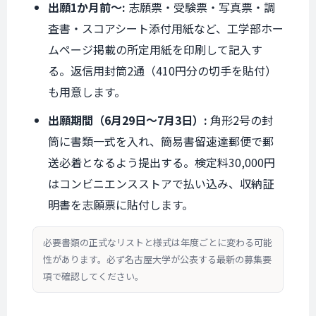
出願1か月前〜:
志願票・受験票・写真票・調
査書・スコアシート添付用紙など、工学部ホー
ムページ掲載の所定用紙を印刷して記入す
る。返信用封筒2通（410円分の切手を貼付）
も用意します。
出願期間（6月29日〜7月3日）:
角形2号の封
筒に書類一式を入れ、簡易書留速達郵便で郵
送必着となるよう提出する。検定料30,000円
はコンビニエンスストアで払い込み、収納証
明書を志願票に貼付します。
必要書類の正式なリストと様式は年度ごとに変わる可能
性があります。必ず名古屋大学が公表する最新の募集要
項で確認してください。