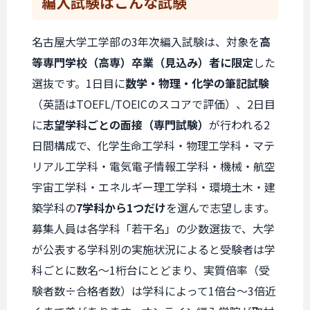
編入試験は
こんな試験
名古屋大学工学部の3年次編入試験は、対象を
高
等専門学校（高専）卒業（見込み）者に限定
した
選抜です。1日目に
数学・物理・化学の筆記試験
（英語はTOEFL/TOEICのスコアで評価）、2日目
に
志望学科ごとの面接（専門試験）
が行われる2
日間構成で、化学生命工学科・物理工学科・マテ
リアル工学科・電気電子情報工学科・機械・航空
宇宙工学科・エネルギー理工学科・環境土木・建
築学科の
7学科から1つだけ
を選んで志望します。
募集人員は各学科「若干名」の少数選抜で、大学
が公表する学科別の実施状況によると受験者は学
科ごとに数名〜1桁台にとどまり、実質倍率（受
験者数÷合格者数）は学科によって1倍台〜3倍近