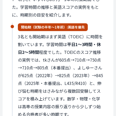
た。学習時間の推移と英語スコアの実例をもと
に、時期別の目安を紹介します。
開始期
（試験の
半年〜1年前）:
英語を優先
3名とも開始期はまず英語（TOEIC）に時間を
割いています。学習時間は
平日1〜3時間・休
日2〜5時間
程度でした。TOEICのスコア推移
の実例では、tkさんが605点→710点→750点
→710点→805点（本番提出）、よしゆーさん
が625点（2022年）→825点（2023年）→845
点（2025年・本番提出、L435/R410）と、伸
び悩む時期をはさみながら複数回受験してス
コアを積み上げています。数学・物理・化学
は高専の授業内容の振り返りから少しずつ始
める合格者が多い時期です。