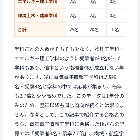
エネルギー理工学科
2名
0名
0名
―
環境土木・建築学科
2名
2名
0名
―
合計
25名
20名
10名
2.0
学科ごとの人数がそもそも少なく、物理工学科・
エネルギー理工学科のように受験者が0名だった
学科もあり、倍率という指標自体が成立しない年
があります。逆に電気電子情報工学科は志願9
名・受験8名と学科の中では応募が集まり、倍率
も2.7倍とやや高めでした。このデータは1年分の
みのため、翌年以降も同じ傾向が続くとは限りま
せん。参考として、この記事で紹介する合格者の
うち、電気電子情報工学科に合格したtkさんの記
憶では「受験者8名・倍率2.7倍」、機械・航空宇