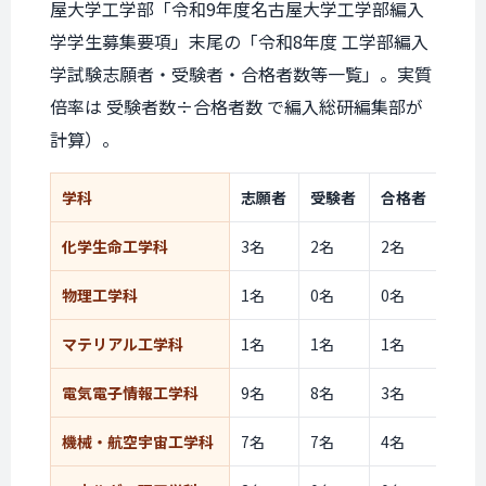
屋大学工学部「令和9年度名古屋大学工学部編入
学学生募集要項」末尾の「令和8年度 工学部編入
学試験志願者・受験者・合格者数等一覧」。実質
倍率は 受験者数÷合格者数 で編入総研編集部が
計算）。
学科
志願者
受験者
合格者
実質
化学生命工学科
3名
2名
2名
1.0
物理工学科
1名
0名
0名
―
マテリアル工学科
1名
1名
1名
1.0
電気電子情報工学科
9名
8名
3名
2.7
機械・航空宇宙工学科
7名
7名
4名
1.8