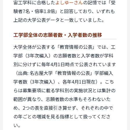
宙工学科に合格した
よしゆーさん
の記憶では「受
験者7名・倍率1.8倍」と回答しており、いずれも
上記の大学公表データと一致していました。
工学部全体の
志願者数・入学者数の推移
大学全体が公表する「教育情報の公表」では、工
学部（3年次編入）の志願者数と入学者数が学科
別に分けずに毎年4月1日時点で公表されています
（出典: 名古屋大学「教育情報の公表」学部編入
学者数（3年次編入）、各年4月1日現在）。こち
らは募集要項に載る学科別の実施状況とは集計の
範囲が異なり、志願者数の水準もそろわないた
め、2つの表を直接引き算せず、それぞれの中で
の年ごとの増減を見る指標として扱ってくださ
い。