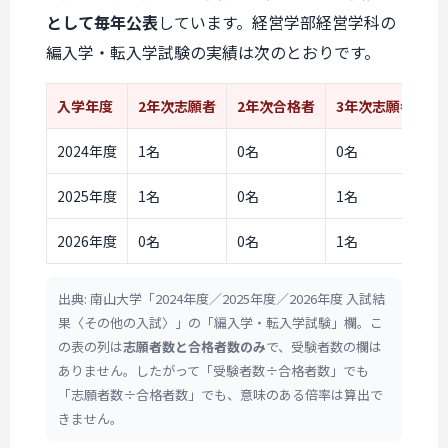
として毎年公表
しています。経営学部経営学科の
編入学・転入学試験の実績は次のとおりです。
入学年度
2年次
志願者
2年次
合格者
3年次
志願者
3
2024年度
1名
0名
0名
0
2025年度
1名
0名
1名
1
2026年度
0名
0名
1名
0
出典: 南山大学「2024年度／2025年度／2026年度 入試結
果〈その他の入試〉」の「編入学・転入学試験」欄。こ
の表の列は
志願者数と合格者数のみ
で、受験者数の欄は
ありません。したがって「受験者数÷合格者数」でも
「志願者数÷合格者数」でも、意味のある倍率は算出で
きません。