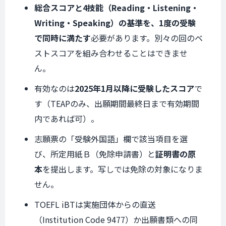
総合スコアと4技能（Reading・Listening・
Writing・Speaking）の基準を、1度の受験
で同時に満たす
必要があります。別々の回のベ
ストスコアを組み合わせることはできませ
ん。
有効なのは
2025年1月以降に受験したスコア
で
す（TEAPのみ、出願期間最終日まで有効期間
内であれば可）。
志願票の「受験外国語」欄で該当項目を選
び、所定用紙Ｂ（免除申請書）と
証明書の原
本
を提出します。写しでは免除の対象になりま
せん。
TOEFL iBTは実施団体からの直送
（Institution Code 9477）か出願書類への同