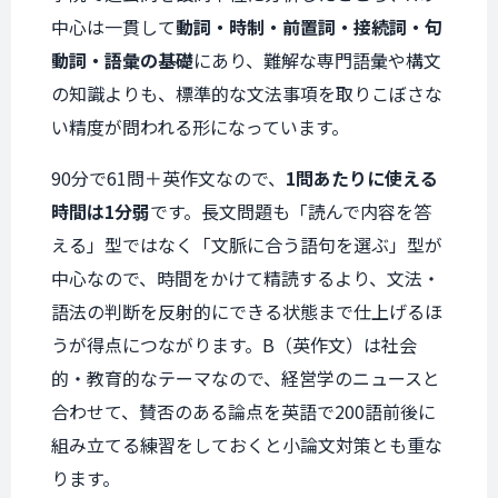
中心は一貫して
動詞・時制・前置詞・接続詞・句
動詞・語彙の基礎
にあり、難解な専門語彙や構文
の知識よりも、標準的な文法事項を取りこぼさな
い精度が問われる形になっています。
90分で61問＋英作文なので、
1問あたりに使える
時間は1分弱
です。長文問題も「読んで内容を答
える」型ではなく「文脈に合う語句を選ぶ」型が
中心なので、時間をかけて精読するより、文法・
語法の判断を反射的にできる状態まで仕上げるほ
うが得点につながります。B（英作文）は社会
的・教育的なテーマなので、経営学のニュースと
合わせて、賛否のある論点を英語で200語前後に
組み立てる練習をしておくと小論文対策とも重な
ります。