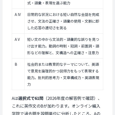
式・語彙・表現を選ぶ能力
A IV
日常的な状況における短い自然な会話を完成
させ、文法の正確さ・語彙の使用・文脈に即
した応答の適切さを測る
A V
短い文の中から文法的・語彙的な誤りを見つ
け出す能力。動詞の時制・冠詞・前置詞・語
形などの理解と、文構造への正確さ・注意力
B
社会的または教育的なテーマについて、英語
で意見を論理的かつ説得力をもって表現する
能力。批判的思考力・文章構成力・英語表現
力
Aは
選択式で61問
（2026年度の解答例で確認）、
これに英作文のBが加わります。オンライン編入
学院で過去問を設問単位に分析したところ、Aの