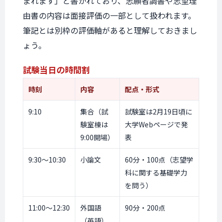
まれます」と書かれており、志願者調書や志望理
由書の内容は面接評価の一部として扱われます。
筆記とは別枠の評価軸があると理解しておきまし
ょう。
試験当日の時間割
時刻
内容
配点・形式
9:10
集合（試
試験室は2月19日頃に
験室棟は
大学Webページで発
9:00開場）
表
9:30〜10:30
小論文
60分・100点（志望学
科に関する基礎学力
を問う）
11:00〜12:30
外国語
90分・200点
（英語）