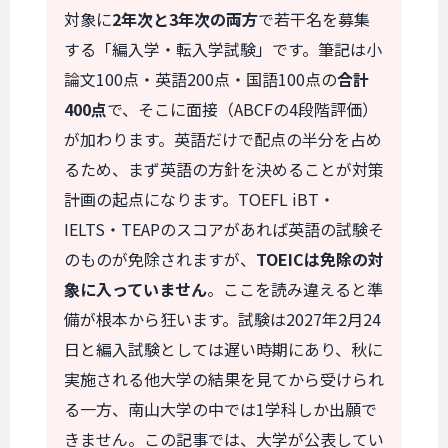
対象に
2年次と3年次の両方
で若干名を募集
する「編入学・転入学試験」です。筆記は小
論文100点・英語200点・国語100点の
合計
400点
で、そこに面接（ABCFの4段階評価）
が加わります。英語だけで配点の半分を占め
るため、まず英語の方針を決めることが対策
計画の起点になります。TOEFL iBT・
IELTS・TEAPのスコアがあれば英語の試験そ
のものが免除されますが、
TOEICは免除の対
象に入っていません
。ここを読み違えると準
備が根本から狂います。試験は2027年2月24
日と編入試験としては遅い時期にあり、秋に
実施される他大学の結果を見てから受けられ
る一方、南山大学の中では1学科しか出願で
きません。この記事では、大学が公表してい