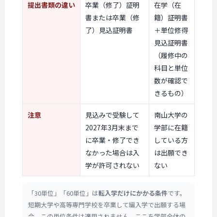
提出書類
の違い
卒業（修了）証明
在学（在
書または卒業（修
籍）証明書
了）見込証明書
＋単位修得
見込証明書
（履修中の
科目と単位
数が確認で
きるもの）
注意
見込みで受験して
南山大学の
2027年3月末まで
学部に在籍
に卒業・修了でき
している方
なかった場合は入
は出願でき
学が許可されない
ない
「30単位」「60単位」は
転入学だけにかかる条件
です。
短期大学や高等専門学校を卒業して編入学で出願する場
合、この単位条件は適用されません。ここを学部全体の