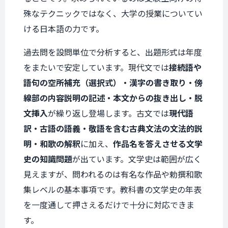
殊なテクニックではなく、大学の授業についてい
ける日本語の力です。
過去問を設問単位で分析すると、出題形式は年度
をまたいで安定しています。現代文では
接続語や
語句の空所補充（選択式）・漢字の書き取り・傍
線部の内容説明の記述・本文からの抜き出し・脱
文挿入
が繰り返し登場します。古文では
現代語
訳・古語の語義・敬語を含む古典文法の文法的説
明・和歌の解釈
に加え、
作品名を答えさせる文学
史の知識問題
が出ています。文学史は範囲が広く
見えますが、問われるのは有名な作品や勅撰和歌
集レベルの基本事項です。教科書の文学史の年表
を一度通して押さえるだけで十分に対応できま
す。