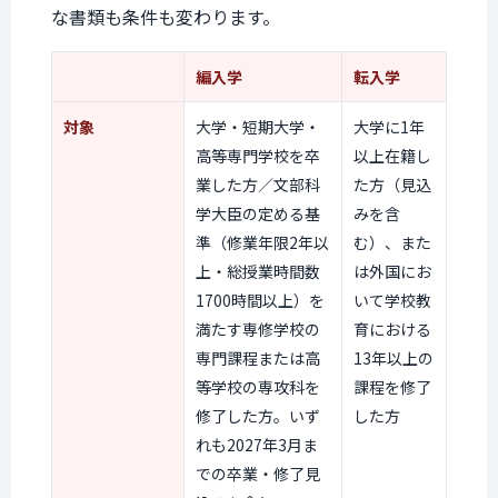
な書類も条件も変わります。
編入学
転入学
対象
大学・短期大学・
大学に1年
高等専門学校を卒
以上在籍し
業した方／文部科
た方（見込
学大臣の定める基
みを含
準（修業年限2年以
む）、また
上・総授業時間数
は外国にお
1700時間以上）を
いて学校教
満たす専修学校の
育における
専門課程または高
13年以上の
等学校の専攻科を
課程を修了
修了した方。いず
した方
れも2027年3月ま
での卒業・修了見