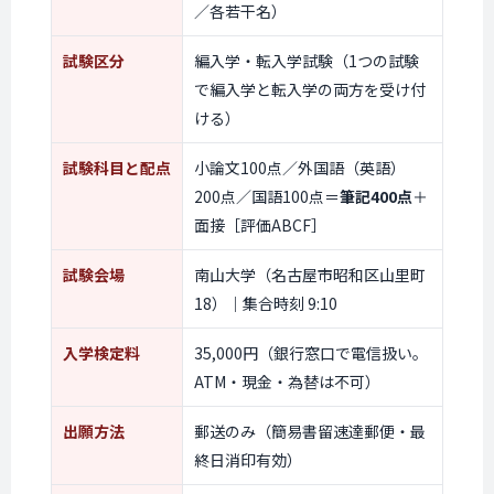
／各若干名）
試験区分
編入学・転入学試験（1つの試験
で編入学と転入学の両方を受け付
ける）
試験科目
と配点
小論文100点／外国語（英語）
200点／国語100点＝
筆記400点
＋
面接［評価ABCF］
試験会場
南山大学（名古屋市昭和区山里町
18）｜集合時刻 9:10
入学検定料
35,000円（銀行窓口で電信扱い。
ATM・現金・為替は不可
）
出願方法
郵送のみ（簡易書留速達郵便・最
終日消印有効）