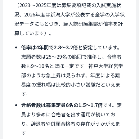
（2023〜2025年度は募集要項記載の入試実施状
況、2026年度は新潟大学が公表する全学の入学状
況データにもとづき、編入総研編集部が倍率を計
算しています）。
倍率は4年間で2.8〜3.2倍と安定
しています。
志願者数は25〜29名の範囲で推移し、合格者
数も9〜10名とほぼ一定です。神戸大学経営学
部のような急上昇は見られず、年度による難
易度の振れ幅は比較的小さい試験だといえま
す。
合格者数は募集定員6名の1.5〜1.7倍
です。定
員より多めに合格者を出す運用が続いてお
り、辞退者や併願合格者の存在がうかがえま
す。