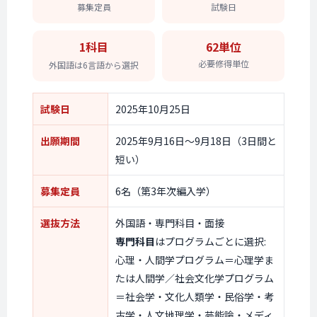
募集定員
試験日
1科目
62単位
必要修得単位
外国語は
6言語から
選択
試験日
2025年10月25日
出願期間
2025年9月16日〜9月18日（3日間と
短い）
募集定員
6名（第3年次編入学）
選抜方法
外国語・専門科目・面接
専門科目
はプログラムごとに選択:
心理・人間学プログラム＝心理学ま
たは人間学／社会文化学プログラム
＝社会学・文化人類学・民俗学・考
古学・人文地理学・芸能論・メディ