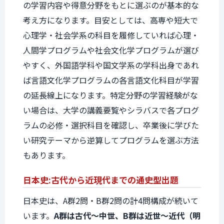
の学習内容や得意分野をもとに選ぶのが基本的な
考え方になります。目安としては、高専や短大で
心理学・社会学系の科目を履修していれば心理・
人間学プログラムや社会文化学プログラムが選び
やすく、外国語学科や国文学系の学科出身であれ
ば言語文化学プログラムの各言語文化科目が学習
の延長線上になります。特定分野の学習経験がな
い場合は、大学の講義要覧やシラバスで各プログ
ラムの必修・選択科目を確認し、卒業後に学びた
い研究テーマから逆算してプログラムを選ぶ方法
もあります。
日本史:
古代から
近現代までの
通史型出題
日本史は、A群2問・B群2問の計4問構成が続いて
います。
A群は古代〜中世、B群は近世〜近代（明