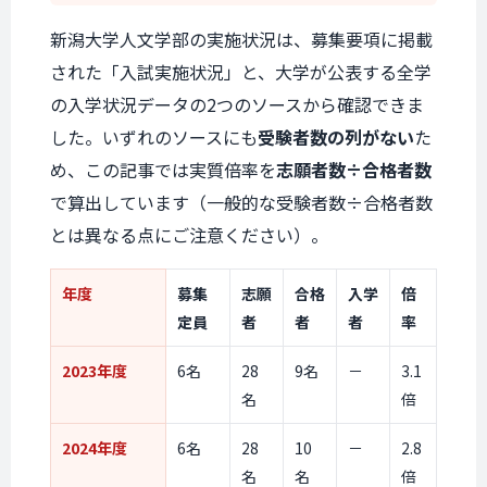
新潟大学人文学部の実施状況は、募集要項に掲載
された「入試実施状況」と、大学が公表する全学
の入学状況データの2つのソースから確認できま
した。いずれのソースにも
受験者数の列がない
た
め、この記事では実質倍率を
志願者数÷合格者数
で算出しています（一般的な受験者数÷合格者数
とは異なる点にご注意ください）。
年度
募集
志願
合格
入学
倍
定員
者
者
者
率
2023年度
6名
28
9名
－
3.1
名
倍
2024年度
6名
28
10
－
2.8
名
名
倍