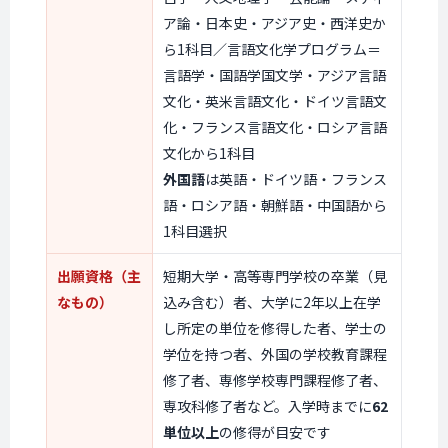
ア論・日本史・アジア史・西洋史か
ら1科目／言語文化学プログラム＝
言語学・国語学国文学・アジア言語
文化・英米言語文化・ドイツ言語文
化・フランス言語文化・ロシア言語
文化から1科目
外国語
は英語・ドイツ語・フランス
語・ロシア語・朝鮮語・中国語から
1科目選択
出願資格（主
短期大学・高等専門学校の卒業（見
なもの）
込み含む）者、大学に2年以上在学
し所定の単位を修得した者、学士の
学位を持つ者、外国の学校教育課程
修了者、専修学校専門課程修了者、
専攻科修了者など。入学時までに
62
単位以上
の修得が目安です