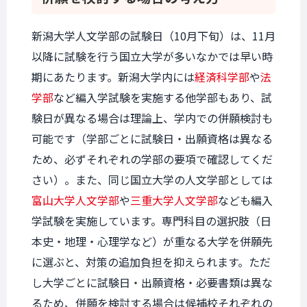
新潟大学人文学部の試験日（10月下旬）は、11月
以降に試験を行う国立大学が多いなかでは早い時
期にあたります。新潟大学内には
経済科学部
や
法
学部
など編入学試験を実施する他学部もあり、試
験日が異なる場合は理論上、学内での併願検討も
可能です（学部ごとに試験日・出願資格は異なる
ため、必ずそれぞれの学部の要項で確認してくだ
さい）。また、同じ国立大学の人文学部としては
富山大学人文学部
や
三重大学人文学部
なども編入
学試験を実施しています。専門科目の選択肢（日
本史・地理・心理学など）が重なる大学を併願先
に選ぶと、対策の追加負担を抑えられます。ただ
し大学ごとに試験日・出願資格・必要書類は異な
るため、併願を検討する場合は候補校それぞれの