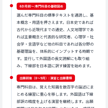
6か月前〜:
専門科目の
基礎固め
選んだ専門科目の標準テキストを通読し、基
本概念・用語を押さえます。日本史であれば
古代から近現代までの通史、人文地理学であ
れば主要概念と代表的な研究者、心理学・社
会学・言語学など他の科目であれば各分野の
基礎理論を、体系的にインプットする時期で
す。並行して外国語の長文読解にも取り組
み、下線部を日本語に訳す練習を始めます。
出願前後（
8〜9月
）: 演習と
出願書類
専門科目は、覚えた知識を数百字の論述にま
とめる練習に重心を移します。外国語は下線
部訳の精度を上げる演習を継続します。出願