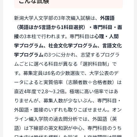
こんな試験
新潟大学人文学部の3年次編入試験は、
外国語
（英語ほか5言語から1科目選択）・専門科目・面
接
の3本柱で行われます。専門科目は
心理・人間
学プログラム、社会文化学プログラム、言語文化
学プログラム
の3つに分かれ、志望するプログラ
ムごとに選べる科目が異なる「選択科目制」で
す。募集定員は6名の少数選抜で、大学公表のデ
ータによると実質倍率（志願者数÷合格者数）は
直近4年度で2.8〜3.2倍。極端に高い倍率ではあ
りませんが、募集人数が少ないぶん、専門科目・
外国語・面接のいずれも取りこぼせません。オン
ライン編入学院の過去問分析では、外国語（英
語）は下線部の英文和訳が中心、専門科目のうち