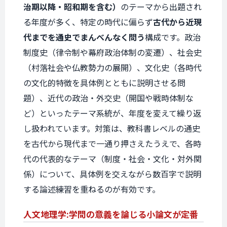
治期以降・昭和期を含む）
のテーマから出題され
る年度が多く、特定の時代に偏らず
古代から近現
代までを通史でまんべんなく問う
構成です。政治
制度史（律令制や幕府政治体制の変遷）、社会史
（村落社会や仏教勢力の展開）、文化史（各時代
の文化的特徴を具体例とともに説明させる問
題）、近代の政治・外交史（開国や戦時体制な
ど）といったテーマ系統が、年度を変えて繰り返
し扱われています。対策は、教科書レベルの通史
を古代から現代まで一通り押さえたうえで、各時
代の代表的なテーマ（制度・社会・文化・対外関
係）について、具体例を交えながら数百字で説明
する論述練習を重ねるのが有効です。
人文地理学:
学問の
意義を論じる
小論文が定番