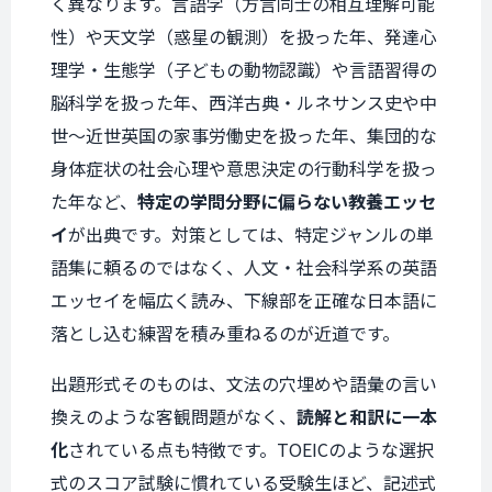
く異なります。言語学（方言同士の相互理解可能
性）や天文学（惑星の観測）を扱った年、発達心
理学・生態学（子どもの動物認識）や言語習得の
脳科学を扱った年、西洋古典・ルネサンス史や中
世〜近世英国の家事労働史を扱った年、集団的な
身体症状の社会心理や意思決定の行動科学を扱っ
た年など、
特定の学問分野に偏らない教養エッセ
イ
が出典です。対策としては、特定ジャンルの単
語集に頼るのではなく、人文・社会科学系の英語
エッセイを幅広く読み、下線部を正確な日本語に
落とし込む練習を積み重ねるのが近道です。
出題形式そのものは、文法の穴埋めや語彙の言い
換えのような客観問題がなく、
読解と和訳に一本
化
されている点も特徴です。TOEICのような選択
式のスコア試験に慣れている受験生ほど、記述式