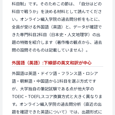
科目制」です。そのためこの節は、「自分はどの
科目で戦うか」を決める材料として読んでくださ
い。オンライン編入学院の過去問分析をもとに、
全員が受ける外国語（英語）と、データが確認で
きた専門科目2科目（日本史・人文地理学）の出
題の特徴を紹介します（著作権の観点から、過去
問の設問そのものは記載していません）。
外国語（英語）:
下線部の
英文和訳が
中心
外国語は英語・ドイツ語・フランス語・ロシア
語・朝鮮語・中国語から1科目を選ぶ方式です
が、大学独自の筆記試験である点が他大学の
TOEIC・TOEFLスコア換算方式と大きく異なりま
す。オンライン編入学院の過去問分析（直近の出
題を確認できた英語について）では、出題形式に