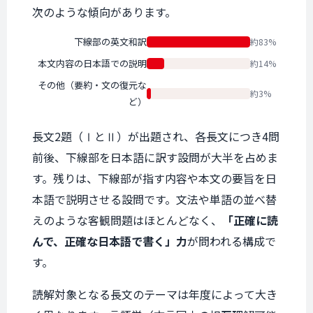
次のような傾向があります。
下線部の英文和訳
約83%
本文内容の日本語での説明
約14%
その他（要約・文の復元な
約3%
ど）
長文2題（ⅠとⅡ）が出題され、各長文につき4問
前後、下線部を日本語に訳す設問が大半を占めま
す。残りは、下線部が指す内容や本文の要旨を日
本語で説明させる設問です。文法や単語の並べ替
えのような客観問題はほとんどなく、
「正確に読
んで、正確な日本語で書く」力
が問われる構成で
す。
読解対象となる長文のテーマは年度によって大き