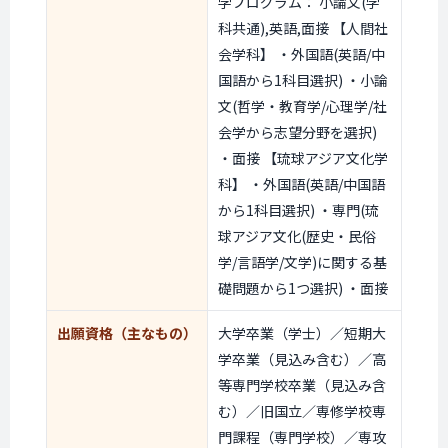
学プログラム： 小論文(学
科共通),英語,面接 【人間社
会学科】 ・外国語(英語/中
国語から1科目選択) ・小論
文(哲学・教育学/心理学/社
会学から志望分野を選択)
・面接 【琉球アジア文化学
科】 ・外国語(英語/中国語
から1科目選択) ・専門(琉
球アジア文化(歴史・民俗
学/言語学/文学)に関する基
礎問題から1つ選択) ・面接
出願資格
（主なもの）
大学卒業（学士）／短期大
学卒業（見込み含む）／高
等専門学校卒業（見込み含
む）／旧国立／専修学校専
門課程（専門学校）／専攻