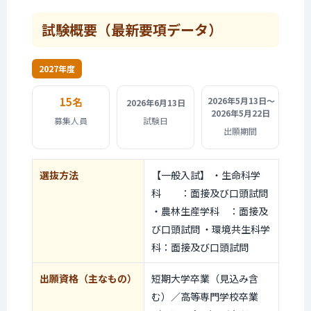
試験概要
（最新要項データ）
2027年度
15名
2026年5月13日〜
2026年6月13日
2026年5月22日
募集人員
試験日
出願期間
選抜方法
【一般入試】 ・生命科学
科 ：面接及び口頭試問
・農林生産学科 ：面接及
び口頭試問 ・環境共生科学
科：面接及び口頭試問
出願資格
（主なもの）
短期大学卒業（見込み含
む）／高等専門学校卒業