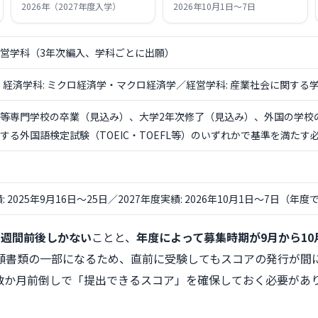
2026年
（2027年度入学）
2026年
10月1日〜7日
営学科（3年次編入、学科ごとに出願）
問｜経済学科: ミクロ経済学・マクロ経済学／経営学科: 産業社会に関する学
等専門学校の卒業（見込み）、大学2年次修了（見込み）、外国の学校
する外国語検定試験（TOEIC・TOEFL等）のいずれかで基準を満たす
:
2025年9月16日〜25日
／2027年度実績:
2026年10月1日〜7日
（年度
1週間前後しかない
ことと、
年度によって募集時期が9月から1
願書類の一部になるため、直前に受験してもスコアの発行が間
数か月前倒しで「提出できるスコア」を確保しておく必要があ