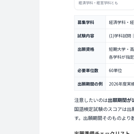
経済学科・
経営学科とも
募集学科
経済学科・経
試験内容
(1)学科試
出願資格
短期大学・高
各学科が指定
必要単位数
60単位
出願期間の例
2026年度実績
注意したいのは
出願期間が
国語検定試験のスコアは出
す。出願期間そのものより
出願準備
チェックリスト