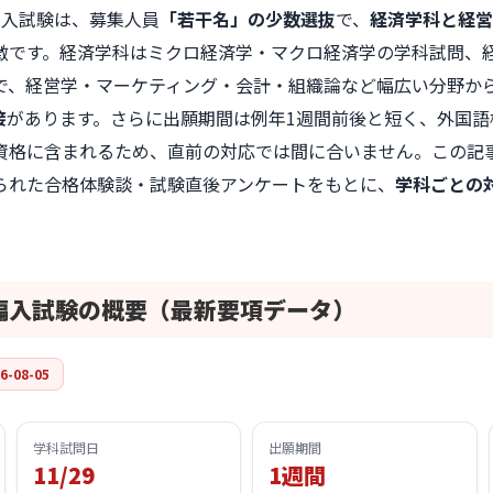
編入試験は、募集人員
「若干名」の少数選抜
で、
経済学科と経営
徴です。経済学科はミクロ経済学・マクロ経済学の学科試問、
で、経営学・マーケティング・会計・組織論など幅広い分野か
接
があります。さらに出願期間は例年
1週間前後
と短く、外国語検
資格に含まれるため、直前の対応では間に合いません。この記
られた合格体験談・試験直後アンケートをもとに、
学科ごとの
編入試験の概要
（最新要項データ）
6-08-05
学科試問日
出願期間
11/29
1週間