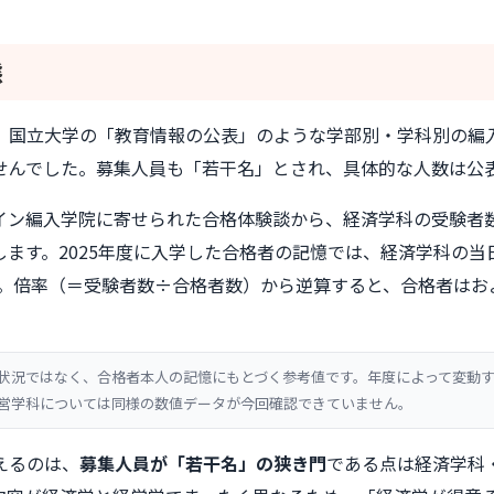
態
、国立大学の「教育情報の公表」のような学部別・学科別の編
せんでした。募集人員も「若干名」とされ、具体的な人数は公
イン編入学院に寄せられた合格体験談から、経済学科の受験者
します。2025年度に入学した合格者の記憶では、経済学科の当
す。倍率（＝受験者数÷合格者数）から逆算すると、合格者はお
状況ではなく、合格者本人の記憶にもとづく参考値です。年度によって変動
営学科については同様の数値データが今回確認できていません。
えるのは、
募集人員が「若干名」の狭き門
である点は経済学科