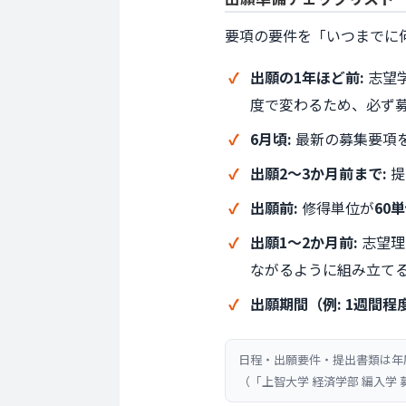
要項の要件を「いつまでに
出願の1年ほど前:
志望学
度で変わるため、必ず
6月頃:
最新の募集要項
出願2〜3か月前まで:
提
出願前:
修得単位が
60
出願1〜2か月前:
志望理
ながるように組み立て
出願期間（例: 1週間程
日程・出願要件・提出書類は年
（「上智大学 経済学部 編入学