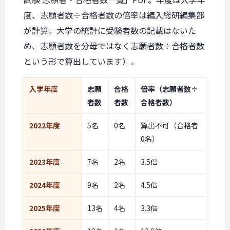
度、志願者数÷合格者数の倍率は編入総研編集部
が計算。大学の統計に受験者数の記載はないた
め、志願者数を分母ではなく志願者数÷合格者数
という形で算出しています）。
入学年度
志願
合格
倍率（志願者数÷
者数
者数
合格者数）
2022年度
5名
0名
算出不可（合格者
0名）
2023年度
7名
2名
3.5倍
2024年度
9名
2名
4.5倍
2025年度
13名
4名
3.3倍