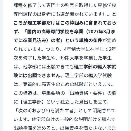
課程を修了して専門士の称号を取得した専修学校
専門課程の出身者にも道が開かれています）。
と
ころが理工学部だけはこの枠組みに含まれておら
ず、「国内の高等専門学校を卒業（2027年3月ま
でに卒業見込み）の者」という単独の条件
が定め
られています。つまり、4年制大学に在学して2年
次を修了した学生や、短期大学を卒業した学生
は、他学部には出願できても
理工学部の編入学試
験には出願できません
。理工学部の編入学試験
は、実質的に高専生のための試験だといえます。
この構造は、募集要項の「出願資格・要件」の欄
に【理工学部】という独立した見出しを立て、
「次の4)および5)を満たす者」として明記されて
います。他学部向けの一般的な説明だけを読んで
出願準備を進めると、出願資格を満たさないまま