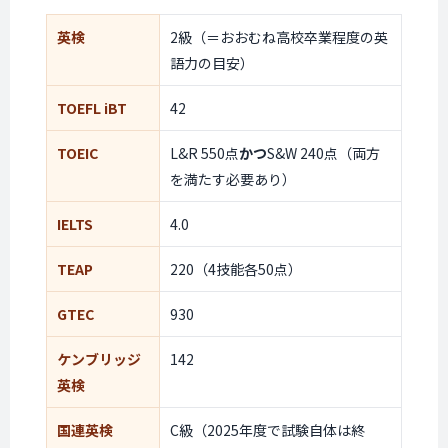
英検
2級（＝おおむね高校卒業程度の英
語力の目安）
TOEFL iBT
42
TOEIC
L&R 550点
かつ
S&W 240点（両方
を満たす必要あり）
IELTS
4.0
TEAP
220（4技能各50点）
GTEC
930
ケンブリッジ
142
英検
国連英検
C級（2025年度で試験自体は終