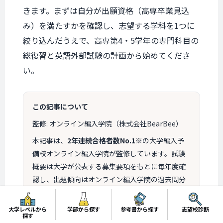
きます。まずは自分が出願資格（高専卒業見込
み）を満たすかを確認し、志望する学科を1つに
絞り込んだうえで、高専第4・5学年の専門科目の
総復習と英語外部試験の計画から始めてくださ
い。
この記事について
監修: オンライン編入学院（株式会社BearBee）
本記事は、
2年連続合格者数No.1
※の大学編入予
備校オンライン編入学院が監修しています。試験
概要は大学が公表する募集要項をもとに毎年度確
認し、出題傾向はオンライン編入学院の過去問分
析に、合格者の声はオンライン編入学院に寄せら
れた合格体験談・試験直後アンケートにもとづい
大学レベルから
学部から探す
参考書から探す
志望校診断
探す
ています。