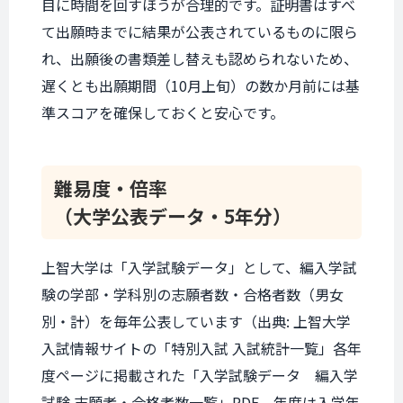
目に時間を回すほうが合理的です。証明書はすべ
て出願時までに結果が公表されているものに限ら
れ、出願後の書類差し替えも認められないため、
遅くとも出願期間（10月上旬）の数か月前には基
準スコアを確保しておくと安心です。
難易度・倍率
（大学公表データ・5年分）
上智大学は「入学試験データ」として、編入学試
験の学部・学科別の志願者数・合格者数（男女
別・計）を毎年公表しています（出典: 上智大学
入試情報サイトの「特別入試 入試統計一覧」各年
度ページに掲載された「入学試験データ 編入学
試験 志願者・合格者数一覧」PDF。年度は入学年