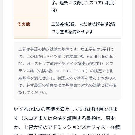
了。過去に取得したスコアは利用
可）
その他
工業英検3級、または技術英検2級
でも基準を満たせます
上記は英語の検定試験の基準です。理工学部の3学科で
は、このほかにドイツ語（独検準1級、Goethe-Institut
B1、オーストリア政府公認ドイツ語能力検定B1）とフ
ランス語（仏検2級、DELF B1、TCF B1）の検定でも出
願基準を満たせます。英語以外で基準を満たす予定の人
は、必ず最新の募集要項の基準表で対象の試験と級を確
認してください。
いずれか
1つ
の基準を満たしていれば出願できま
す（スコアまたは合格を証明する書類は、原本
か、上智大学のアドミッションズオフィス・在籍