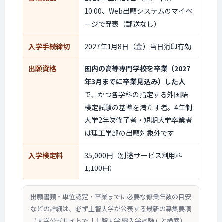
10:00、Web出願システムのマイペ
ージで発表（郵送なし）
入学手続締切
2027年1月8日（金）当日消印有効
出願資格
国内の高等専門学校を卒業（2027
年3月までに卒業見込み）した人
で、かつ各学科の指定する外国語
検定試験の基準を満たす者。4年制
大学2年次修了者・短期大学卒業者
は理工学部の出願対象外です
入学検定料
35,000円（別途サービス利用料
1,100円）
出願書類・単位認定・卒業までに必要な修業年数の目安
などの詳細は、必ず上智大学が公表する最新の募集要項
（大学公式サイトで「上智大学 編入学試験」と検索）