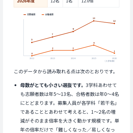
2026年度
12名
1名
12.0倍
志願者数
合格者数
13
12
9
7
5
4
2
2
1
0
2022
2023
2024
2025
2026
（入学年度）
このデータから読み取れる点は次のとおりです。
母数がとても小さい選抜です。
3学科あわせて
も志願者数は年5〜13名、合格者数は年0〜4名
にとどまります。募集人員が各学科「若干名」
であることとあわせて考えると、1〜2名の増
減がそのまま倍率を大きく動かす規模です。単
年の倍率だけで「難しくなった／易しくなっ