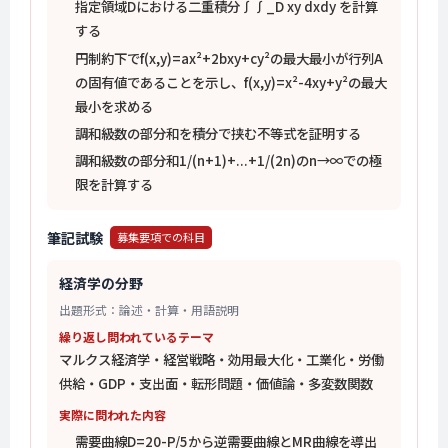
指定領域Dにおける二重積分∫∫_D xy dxdy を計算
する
円制約下でf(x,y)=ax²+2bxy+cy²の最大最小が行列A
の固有値であることを示し、f(x,y)=x²-4xy+y²の最大
最小を求める
調和級数の部分和を積分で挟む不等式を証明する
調和級数の部分和1/(n+1)+...+1/(2n)のn→∞での極
限を計算する
筆記試験
募集要項での科目
経済学の分野
出題形式：論述・計算・用語説明
繰り返し問われているテーマ
マルクス経済学・経営戦略・効用最大化・工業化・労働
供給・GDP・支出面・転形問題・価値論・多変数関数
実際に問われた内容
需要曲線D=20-P/5から逆需要曲線とMR曲線を導出