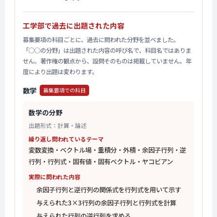
工学部で過去に出題された内容
募集要項の科目ごとに、過去に問われた分野を並べました。
「◯◯の分野」は出題された内容の呼び名で、科目名ではありま
せん。著作権の観点から、設問そのものは掲載していません。年
度により出題は変わります。
数学
募集要項での科目
数学の分野
出題形式：計算・論述
繰り返し問われているテーマ
変数変換・ベクトル場・重積分・外積・余因子行列・逆
行列・行列式・固有値・固有ベクトル・ヤコビアン
実際に問われた内容
余因子行列と逆行列の関係式を行列式を用いて示す
与えられた3×3行列の余因子行列と行列式を計算
与えられた行列の逆行列を求める