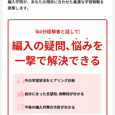
編入学院が、あなたの現状に合わせた最適な学習戦略を
提案します。
60分経験者と話して
編入の
疑
問
､
悩
み
を
一撃で解決できる
今の学習状況をヒアリング診断
自分に合った志望校､併願校が分かる
今後の編入対策の方針が分かる