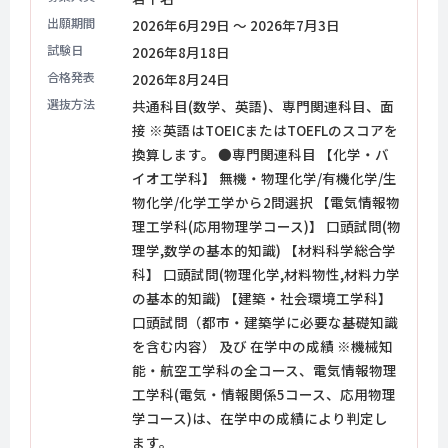
出願期間
2026年6月29日 ～ 2026年7月3日
試験日
2026年8月18日
合格発表
2026年8月24日
選抜方法
共通科目(数学、英語)、専門関連科目、面
接 ※英語はTOEICまたはTOEFLのスコアを
換算します。 ●専門関連科目 【化学・バ
イオ工学科】 無機・物理化学/有機化学/生
物化学/化学工学から2問選択 【電気情報物
理工学科(応用物理学コース)】 口頭試問(物
理学,数学の基本的知識) 【材料科学総合学
科】 口頭試問(物理化学,材料物性,材料力学
の基本的知識) 【建築・社会環境工学科】
口頭試問（都市・建築学に必要な基礎知識
を含む内容） 及び 在学中の成績 ※機械知
能・航空工学科の全コース、電気情報物理
工学科(電気・情報関係5コース、応用物理
学コース)は、在学中の成績により判定し
ます。