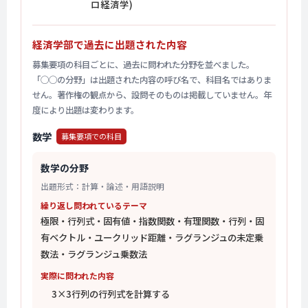
ロ経済学)
経済学部で過去に出題された内容
募集要項の科目ごとに、過去に問われた分野を並べました。
「◯◯の分野」は出題された内容の呼び名で、科目名ではありま
せん。著作権の観点から、設問そのものは掲載していません。年
度により出題は変わります。
数学
募集要項での科目
数学の分野
出題形式：計算・論述・用語説明
繰り返し問われているテーマ
極限・行列式・固有値・指数関数・有理関数・行列・固
有ベクトル・ユークリッド距離・ラグランジュの未定乗
数法・ラグランジュ乗数法
実際に問われた内容
3×3行列の行列式を計算する