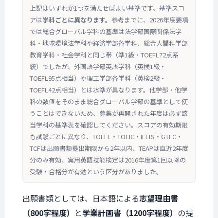
上記はいずれか1つを満たせばよい基準です。基準スコ
アは
学科ごとに異なります。
参考までに、2026年度要項
では総合グローバル学科の基準は法学部国際関係法学
科・地球環境法学科や経済学部各学科、総合人間科学部
教育学科・社会学科と同じ帯（準1級・TOEFL72点系
統）でしたが、外国語学部英語学科（英検1級・
TOEFL95点相当）や理工学部各学科（英検2級・
TOEFL42点相当）とは水準が異なります。他学部・他学
科の数値をそのまま総合グローバル学部の基準として使
うことはできないため、募集が再開された年度は必ず該
当学科の基準表を確認してください。スコアの有効期限
も試験ごとに異なり、TOEFL・TOEIC・IELTS・GTEC・
TCFは出願書類提出期限から2年以内、TEAPは直近2年度
分のみ有効、実用英語技能検定は2016年度第1回以降の
受験・合格分が有効という区分がありました。
出願書類としては、日本語による
志望理由書
（800字程度）
と
学業計画書（1200字程度）
の提