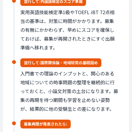
並行して:
外国語検定
のスコア準備
実用英語技能検定準1級やTOEFL iBT 72点相
当の基準は、対策に時間がかかります。募集
の有無にかかわらず、早めにスコアを確保し
ておけば、募集が再開されたときにすぐ出願
準備へ移れます。
並行して:
国際関係論・
地域研究の
基礎固め
入門書での理論のインプットと、関心のある
地域についての時事問題の整理を継続的に行
っておくと、小論文対策の土台になります。募
集の再開を待つ期間も学習を止めない姿勢
が、結果的に他の受験生との差になります。
募集再開が
発表されたら: