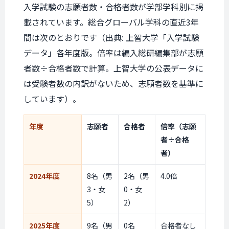
入学試験の志願者数・合格者数が学部学科別に掲
載されています。総合グローバル学科の直近3年
間は次のとおりです（出典: 上智大学「入学試験
データ」各年度版。倍率は編入総研編集部が志願
者数÷合格者数で計算。上智大学の公表データに
は受験者数の内訳がないため、志願者数を基準に
しています）。
年度
志願者
合格者
倍率（志願
者÷合格
者）
2024年度
8名（男
2名（男
4.0倍
3・女
0・女
5）
2）
2025年度
9名（男
0名
合格者なし