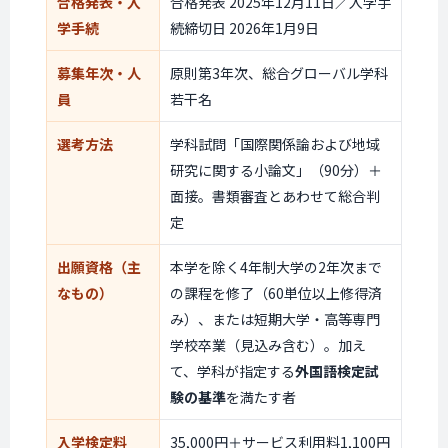
合格発表・入
合格発表 2025年12月11日／入学手
学手続
続締切日 2026年1月9日
募集年次・人
原則第3年次、総合グローバル学科
員
若干名
選考方法
学科試問「国際関係論および地域
研究に関する小論文」（90分）＋
面接。書類審査とあわせて総合判
定
出願資格（主
本学を除く4年制大学の2年次まで
なもの）
の課程を修了（60単位以上修得済
み）、または短期大学・高等専門
学校卒業（見込み含む）。加え
て、学科が指定する
外国語検定試
験の基準
を満たす者
入学検定料
35,000円＋サービス利用料1,100円