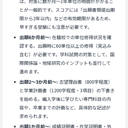
は、対策に数か月〜1年単位の時間がかかるこ
とが一般的です。スコアには「出願書類提出期
限から2年以内」などの有効期限があるため、
早すぎる受験にも注意が必要です。
出願6か月前〜:
在籍校での単位修得状況を確
認する。出願時に60単位以上の修得（見込み
含む）が必要です。学科試問の対策として、国
際関係論・地域研究のインプットも並行して
進めます。
出願2〜3か月前〜:
志望理由書（800字程度）
と学業計画書（1200字程度・3項目）の下書き
を始める。編入学後に学びたい専門科目の内
容や、卒業までの計画など、具体的な記述が
求められます。
出願1か月前〜:
成績証明書・在学証明書・外