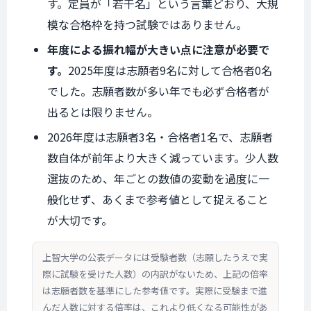
す。定員が「若干名」という言葉どおり、大規
模な合格枠を持つ試験ではありません。
年度による振れ幅が大きい点に注意が必要で
す。
2025年度は志願者9名に対して合格者0名
でした。志願者数が多い年でも必ず合格者が
出るとは限りません。
2026年度は志願者3名・合格者1名で、志願者
数自体が前年より大きく減っています。少人数
選抜のため、年ごとの数値の変動を過度に一
般化せず、あくまで参考値として捉えること
が大切です。
上智大学の公表データには受験者数（志願したうえで実
際に試験を受けた人数）の内訳がないため、上記の倍率
は志願者数を基準にした参考値です。実際に受験まで進
んだ人数に対する倍率は、これより低くなる可能性があ