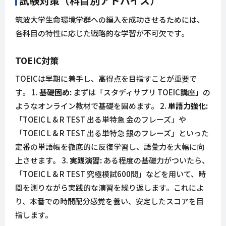
試験対策（科目別アドバイス）
筑波大学生命環境学群への編入を成功させるためには、
各科目の特性に応じた戦略的な学習が不可欠です。
TOEIC対策
TOEICは早期に着手し、高得点を目指すことが重要で
す。 1.
基礎固め:
まずは「スタディサプリ TOEIC講座」の
ようなオンライン教材で基礎を固めます。 2.
単語力強化:
「TOEIC L & R TEST 出る単特急 金のフレーズ」や
「TOEIC L & R TEST 出る単特急 銀のフレーズ」といった
定番の単語帳を徹底的に反復学習し、語彙力を大幅に向
上させます。 3.
実践演習:
ある程度の基礎力がついたら、
「TOEIC L & R TEST 究極模試600問」などを用いて、時
間を測りながら実践的な演習を繰り返します。これによ
り、本番での時間配分感覚を養い、安定したスコアを目
指します。