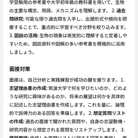
学受験用の参考書や大学初年級の教科書を用いて、生物
の主要な概念、用語、メカニズムを理解します。 2.
過去
問研究:
可能な限り過去問を入手し、出題形式や傾向を把
握することで、重点的に学習すべき分野を絞り込みます。
3.
図説の活用:
生物の現象は視覚的に理解すると定着しや
すいため、図説資料や図解の多い参考書を積極的に活用
しましょう。
面接対策
面接は、自己分析と実践練習が成功の鍵を握ります。 1.
志望理由書の作成:
筑波大学で何を学びたいのか、どのよ
うな研究に興味があるのか、将来の展望は何かを具体的
に記述した志望理由書を作成します。これを基に、論理
的で説得力のある回答を準備します。 2.
想定質問リスト
の作成:
過去の面接で聞かれた質問や、自身の志望動機・
研究内容から想定される質問をリストアップします。 3.
模擬面接:
作成した質問リストに対する回答を準備し、実