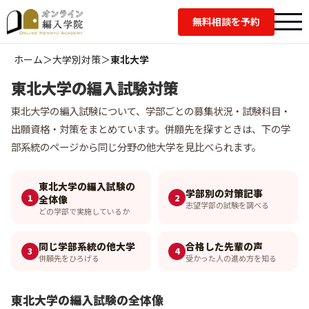
無料相談を予約
ホーム
＞
大学別対策
＞
東北大学
東北大学の編入試験対策
東北大学の編入試験について、学部ごとの募集状況・試験科目・
出願資格・対策をまとめています。併願先を探すときは、下の学
部系統のページから同じ分野の他大学を見比べられます。
東北大学の編入試験の
学部別の対策記事
1
2
全体像
志望学部の試験を調べる
どの学部で実施しているか
同じ学部系統の他大学
合格した先輩の声
3
4
併願先をひろげる
受かった人の進め方を知る
東北大学の編入試験の全体像