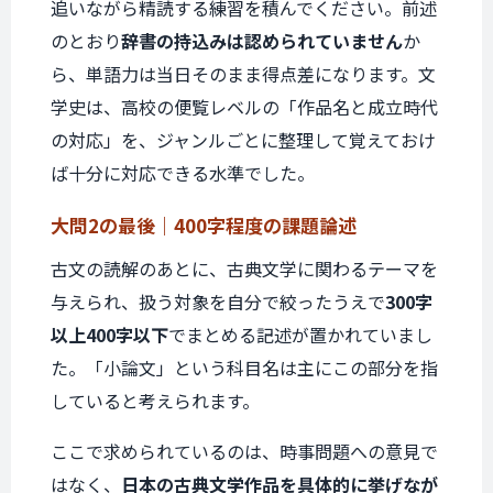
追いながら精読する練習を積んでください。前述
のとおり
辞書の持込みは認められていません
か
ら、単語力は当日そのまま得点差になります。文
学史は、高校の便覧レベルの「作品名と成立時代
の対応」を、ジャンルごとに整理して覚えておけ
ば十分に対応できる水準でした。
大問2の最後｜
400字程度の課題論述
古文の読解のあとに、古典文学に関わるテーマを
与えられ、扱う対象を自分で絞ったうえで
300字
以上400字以下
でまとめる記述が置かれていまし
た。「小論文」という科目名は主にこの部分を指
していると考えられます。
ここで求められているのは、時事問題への意見で
はなく、
日本の古典文学作品を具体的に挙げなが