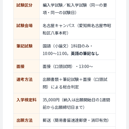
試験区分
編入学試験／転入学試験（同一の要
項・同一の試験日）
試験会場
名古屋キャンパス（愛知県名古屋市昭
和区八事本町）
筆記試験
国語（小論文）1科目のみ・
10:00〜11:00
。
英語の筆記なし
面接
面接（口頭試問）・
13:00〜
選考方法
出願書類＋筆記試験＋面接（口頭試
問）による総合判定
入学検定料
35,000円（納入は出願開始日の1週間
前から出願締切日まで）
出願方法
郵送（簡易書留速達郵便・消印有効）