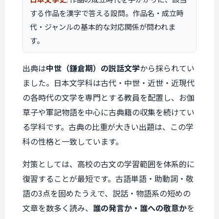
する作品を漢字で答える設問。作品名・成立時
代・ジャンルの基本的な対応関係が問われま
す。
出典は
中世（鎌倉期）の説話文学
から採られてい
ました。日本文学科は古代・中世・近世・近現代
の各時代の文学を専門とする教員を配置し、お伽
草子や軍記物語を中心に古典籍の収集を続けてい
る学科です。古典の比重が大きい出題は、この学
科の性格と一致しています。
対策としては、高校の古文の学習範囲を体系的に
復習することが最短です。古語単語・助動詞・敬
語の3点を固めたうえで、説話・物語系の短めの
文章を数多く読み、
誰の発言か・誰への敬意か
を