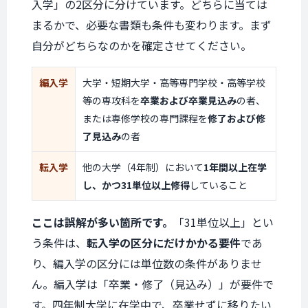
入学」の2区分に分けています。どちらに当ては
まるかで、必要な書類も条件も変わります。まず
自分がどちらなのかを確定させてください。
編入学
大学・短期大学・高等専門学校・高等学校
等の専攻科を
卒業および卒業見込み
の者、
または専修学校の専門課程を
修了および修
了見込み
の者
転入学
他の大学（4年制）において
1年間以上在学
し、かつ31単位以上修得
していること
ここは誤解が多い箇所です。
「31単位以上」とい
う条件は、
転入学の区分にだけかかる要件
であ
り、編入学の区分には単位数の条件がありませ
ん。編入学は「卒業・修了（見込み）」が要件で
す。四年制大学に在学中で、卒業せずに移りたい