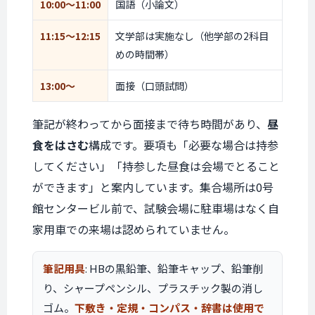
10:00〜11:00
国語（小論文）
11:15〜12:15
文学部は実施なし（他学部の2科目
めの時間帯）
13:00〜
面接（口頭試問）
筆記が終わってから面接まで待ち時間があり、
昼
食をはさむ
構成です。要項も「必要な場合は持参
してください」「持参した昼食は会場でとること
ができます」と案内しています。集合場所は0号
館センタービル前で、試験会場に駐車場はなく自
家用車での来場は認められていません。
筆記用具
: HBの黒鉛筆、鉛筆キャップ、鉛筆削
り、シャープペンシル、プラスチック製の消し
ゴム。
下敷き・定規・コンパス・辞書は使用で