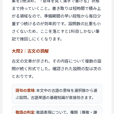
集を1冊決め、「意味を見て漢字で書ける」状態
まで持っていくこと。書き取りは短時間で積み上
がる領域なので、準備期間の早い段階から毎日少
量ずつ続けるのが効率的です。設問数の比重も小
さくないため、ここを落とすと1科目しかない筆
記で挽回しにくくなります。
大問2｜
古文の読解
古文の文章が示され、その内容について複数の設
問が続く形式でした。確認された設問の型は次の
とおりです。
語句の意味
: 本文中の古語の意味を選択肢から選
ぶ設問。古語単語の基礎知識が直接効きます。
敬語の判定
: 敬語表現について、種類（尊敬・謙