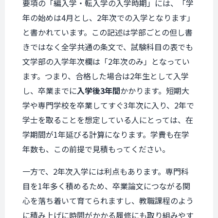
要項の「編入学・転入学の入学時期」には、「学
年の始めは4月とし、2年次での入学となります」
と書かれています。この記述は学部ごとの但し書
きではなく全学共通の条文で、試験科目の表でも
文学部の入学年次欄は「2年次のみ」となってい
ます。つまり、合格した場合は2年生として入学
し、卒業までに
入学後3年間
かかります。短期大
学や専門学校を卒業してすぐ3年次に入り、2年で
学士を取ることを想定している人にとっては、在
学期間が1年延びる計算になります。学費も在学
年数も、この前提で見積もってください。
一方で、2年次入学には利点もあります。専門科
目を1年多く積めるため、卒業論文につながる関
心を落ち着いて育てられますし、教職課程のよう
に積み上げに時間がかかる履修にも取り組みやす