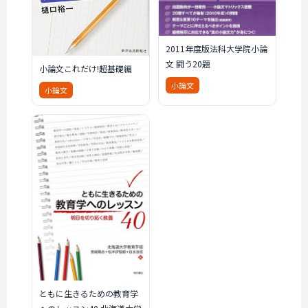
2011年度版法科大学院小論
文 闘う20題
小論文これだけ!超基礎編
小論文
小論文
ともに生きるための教育学