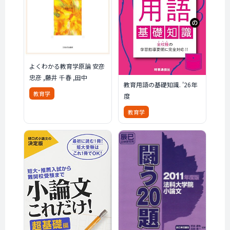
よくわかる教育学原論 安彦
忠彦 ,藤井 千春 ,田中
教育用語の基礎知識. '26年
教育学
度
教育学